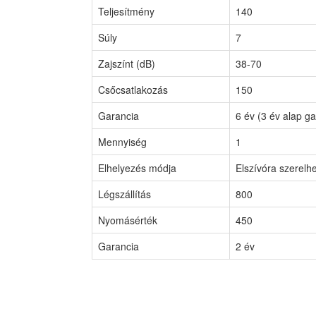
Teljesítmény
140
Súly
7
Zajszínt (dB)
38-70
Csőcsatlakozás
150
Garancia
6 év (3 év alap ga
Mennyiség
1
Elhelyezés módja
Elszívóra szerelh
Légszállítás
800
Nyomásérték
450
Garancia
2 év