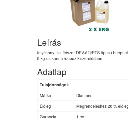
Leírás
folyékony tisztítószer DFV-â?|/PTS típusú beépítet
5 kg-os kanna /doboz kiszerelésben
Adatlap
Tulajdonságok
Márka
Diamond
Előleg
Megrendeléshez 20 % előleg
Garancia
1 év