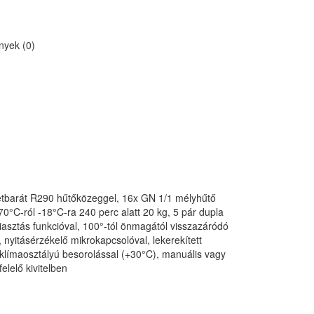
yek (0)
zetbarát R290 hűtőközeggel, 16x GN 1/1 mélyhűtő
70°C-ról -18°C-ra 240 perc alatt 20 kg, 5 pár dupla
 riasztás funkcióval, 100°-tól önmagától visszazáródó
 nyitásérzékelő mikrokapcsolóval, lekerekített
klímaosztályú besorolással (+30°C), manuális vagy
lelő kivitelben