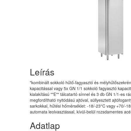
Leírás
"kombinált sokkoló hűtő-fagyasztó és mélyhűtőszekrén
kapacitással vagy 5x GN 1/1 sokkoló fagyasztó kapacitá
kialakítású ""E"" tálcatartó sínnel és 3 db GN 1/1-es r
megfordítható nyitódású ajtóval, süllyesztett ajtófogan
sarkokkal, hűtési hőmérséklet: -18/-23°C vagy +70/-1
automata leolvasztással, kívül-belül rozsdamentes acé
Adatlap