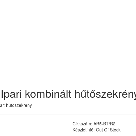
pari kombinált hűtőszekrén
nalt-hutoszekreny
Cikkszám: AR5-BT/R2
Készletinfó: Out Of Stock