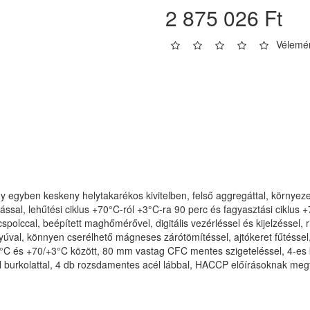
2 875 026 Ft
Vélemén
y egyben keskeny helytakarékos kivitelben, felső aggregáttal, környe
ssal, lehűtési ciklus +70°C-ról +3°C-ra 90 perc és fagyasztási ciklus +
ácspolccal, beépített maghőmérővel, digitális vezérléssel és kijelzéssel,
tyúval, könnyen cserélhető mágneses zárótömítéssel, ajtókeret fűtéssel,
8°C és +70/+3°C között, 80 mm vastag CFC mentes szigeteléssel, 4-es 
l burkolattal, 4 db rozsdamentes acél lábbal, HACCP előírásoknak megfe