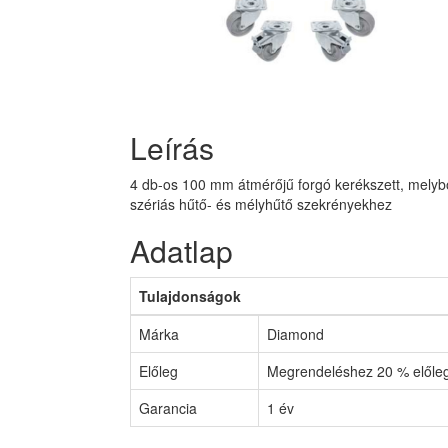
Leírás
4 db-os 100 mm átmérőjű forgó kerékszett, melybő
szériás hűtő- és mélyhűtő szekrényekhez
Adatlap
Tulajdonságok
Márka
Diamond
Előleg
Megrendeléshez 20 % előleg
Garancia
1 év