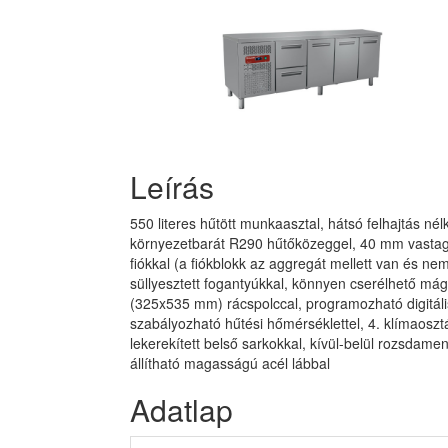
Leírás
550 literes hűtött munkaasztal, hátsó felhajtás nélk
környezetbarát R290 hűtőközeggel, 40 mm vastags
fiókkal (a fiókblokk az aggregát mellett van és nem
süllyesztett fogantyúkkal, könnyen cserélhető má
(325x535 mm) rácspolccal, programozható digitális
szabályozható hűtési hőmérséklettel, 4. klímaoszt
lekerekített belső sarkokkal, kívül-belül rozsdame
állítható magasságú acél lábbal
Adatlap