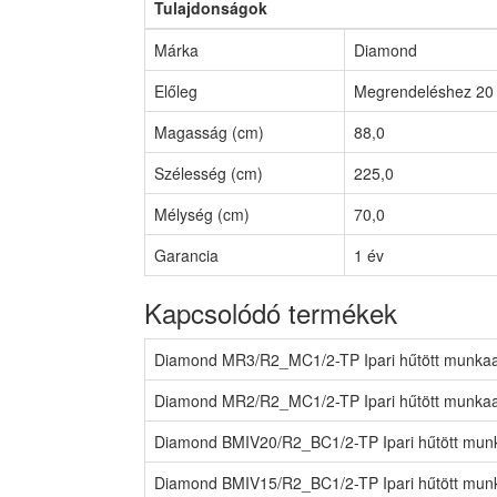
Tulajdonságok
Márka
Diamond
Előleg
Megrendeléshez 20 
Magasság (cm)
88,0
Szélesség (cm)
225,0
Mélység (cm)
70,0
Garancia
1 év
Kapcsolódó termékek
Diamond MR3/R2_MC1/2-TP Ipari hűtött munkaa
Diamond MR2/R2_MC1/2-TP Ipari hűtött munkaa
Diamond BMIV20/R2_BC1/2-TP Ipari hűtött munk
Diamond BMIV15/R2_BC1/2-TP Ipari hűtött munk