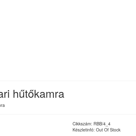
ri hűtőkamra
mra
Cikkszám: RBB/4_4
Készletinfó: Out Of Stock