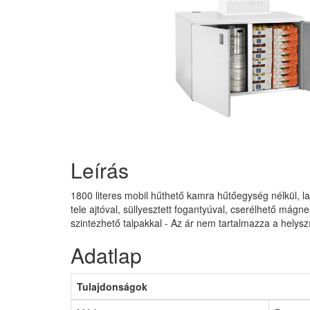
Leírás
1800 literes mobil hűthető kamra hűtőegység nélkül, l
tele ajtóval, süllyesztett fogantyúval, cserélhető mágn
szintezhető talpakkal - Az ár nem tartalmazza a helyszí
Adatlap
Tulajdonságok