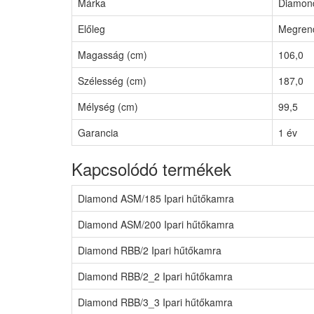
Márka
Diamon
Előleg
Megrend
Magasság (cm)
106,0
Szélesség (cm)
187,0
Mélység (cm)
99,5
Garancia
1 év
Kapcsolódó termékek
Diamond ASM/185 Ipari hűtőkamra
Diamond ASM/200 Ipari hűtőkamra
Diamond RBB/2 Ipari hűtőkamra
Diamond RBB/2_2 Ipari hűtőkamra
Diamond RBB/3_3 Ipari hűtőkamra