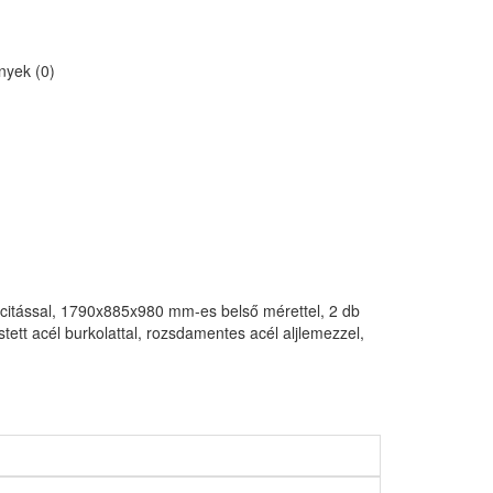
yek (0)
pacitással, 1790x885x980 mm-es belső mérettel, 2 db
stett acél burkolattal, rozsdamentes acél aljlemezzel,