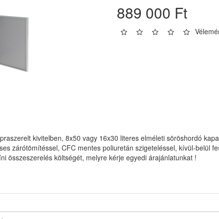
889 000 Ft
Vélemén
apraszerelt kivitelben, 8x50 vagy 16x30 literes elméleti söröshordó ka
eses zárótömítéssel, CFC mentes poliuretán szigeteléssel, kívül-belül fe
ni összeszerelés költségét, melyre kérje egyedi árajánlatunkat !