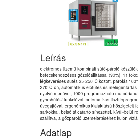
Leírás
elektromos üzemű kombinált sütő-pároló készülék (
befecskendezéses gőzelőállítással (90%), 11 fokoz
légkeveréses sütés 25-250°C között, párolás 10
270°C-on, automatikus előfűtés és melegentartás f
nyelvű menüvel, 1000 programozható memóriahelly
gyorshűtési funkcióval, automatikus tisztítóprogram
üvegajtóval, ergonómikus kialakítású hőszigetelt f
sarkokkal, belső tálcatartó sínezettel, kívül-belü
szállítva, a gőzpároló üzemeltetéséhez külön vízl
Adatlap