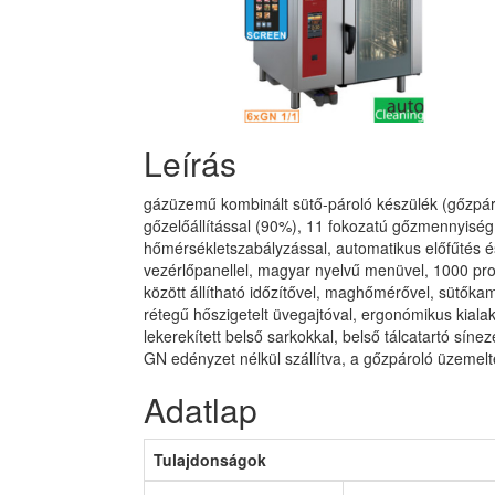
Leírás
gázüzemű kombinált sütő-pároló készülék (gőzpáro
gőzelőállítással (90%), 11 fokozatú gőzmennyiség 
hőmérsékletszabályzással, automatikus előfűtés és
vezérlőpanellel, magyar nyelvű menüvel, 1000 prog
között állítható időzítővel, maghőmérővel, sütőka
rétegű hőszigetelt üvegajtóval, ergonómikus kialak
lekerekített belső sarkokkal, belső tálcatartó síne
GN edényzet nélkül szállítva, a gőzpároló üzemel
Adatlap
Tulajdonságok