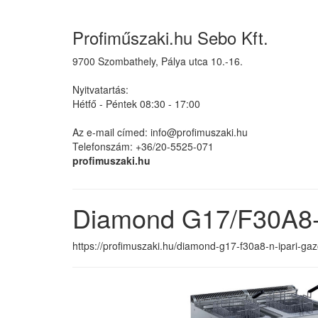
Profiműszaki.hu Sebo Kft.
9700 Szombathely, Pálya utca 10.-16.
Nyitvatartás:
Hétfő - Péntek 08:30 - 17:00
Az e-mail címed: info@profimuszaki.hu
Telefonszám: +36/20-5525-071
profimuszaki.hu
Diamond G17/F30A8-N 
https://profimuszaki.hu/diamond-g17-f30a8-n-ipari-gazo