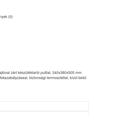
yek (0)
 ajtóval zárt készüléktartó pulttal, 240x380x505 mm
zabályzással, biztonsági termosztáttal, kívül-belül