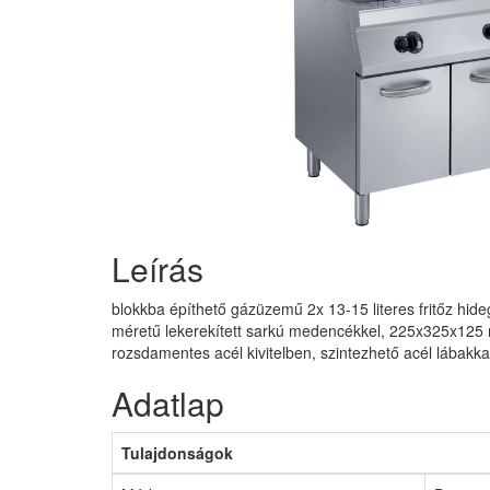
Leírás
blokkba építhető gázüzemű 2x 13-15 literes fritőz hide
méretű lekerekített sarkú medencékkel, 225x325x125 m
rozsdamentes acél kivitelben, szintezhető acél lábak
Adatlap
Tulajdonságok