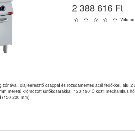
2 388 616 Ft
Vélemén
g zónával, olajleeresztő csappal és rozsdamentes acél fedőkkel, alul 2
m méretű krómozott sütőkosarakkal, 120-190°C közti mechanikus hőfoks
kal (150-200 mm)