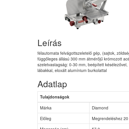
Leírás
félautomata felvágottszeletelő gép, (sajtok, zölds
függőleges állású 300 mm átmérőjű krómozott acé
szeletvastagság: 0-30 mm, beépített késélezővel, 
lábakkal, eloxált alumínium burkolattal
Adatlap
Tulajdonságok
Márka
Diamond
Előleg
Megrendeléshez 20 
Magasság (cm)
57,0