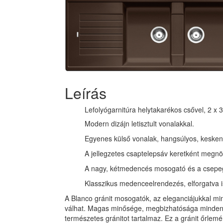
Leírás
Lefolyógarnitúra helytakarékos csővel, 2 x 3
Modern dizájn letisztult vonalakkal.
Egyenes külső vonalak, hangsúlyos, keskeny
A jellegzetes csaptelepsáv keretként megnöv
A nagy, kétmedencés mosogató és a csepegte
Klasszikus medenceelrendezés, elforgatva i
A Blanco gránit mosogatók, az eleganciájukkal min
válhat. Magas minősége, megbizhatósága minden
természetes gránitot tartalmaz. Ez a gránit őrle