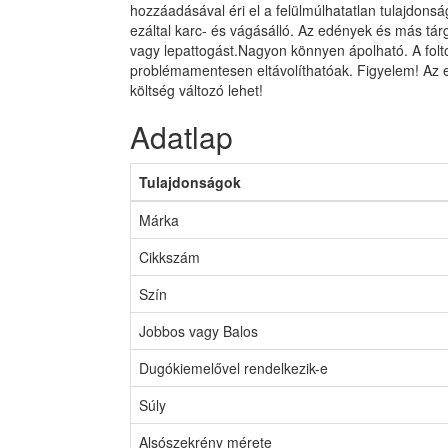
hozzáadásával éri el a felülmúlhatatlan tulajdons
ezáltal karc- és vágásálló. Az edények és más tár
vagy lepattogást.Nagyon könnyen ápolható. A folt
problémamentesen eltávolíthatóak. Figyelem! Az 
költség változó lehet!
Adatlap
Tulajdonságok
Márka
Cikkszám
Szín
Jobbos vagy Balos
Dugókiemelővel rendelkezik-e
Súly
Alsószekrény mérete