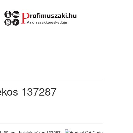
rékos 137287
/2, 50 mm, helytakarékos 137287