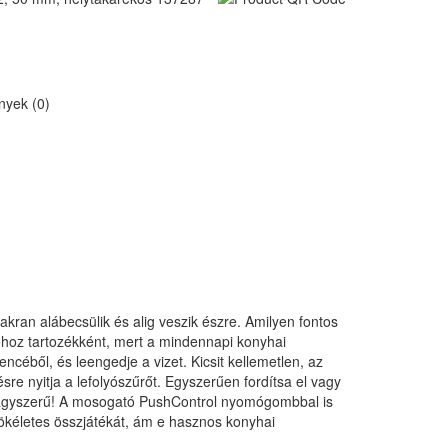
yek (0)
kran alábecsülik és alig veszik észre. Amilyen fontos
tóhoz tartozékként, mert a mindennapi konyhai
ncéből, és leengedje a vizet. Kicsit kellemetlen, az
re nyitja a lefolyószűrőt. Egyszerűen fordítsa el vagy
s nagyszerű! A mosogató PushControl nyomógombbal is
ökéletes összjátékát, ám e hasznos konyhai