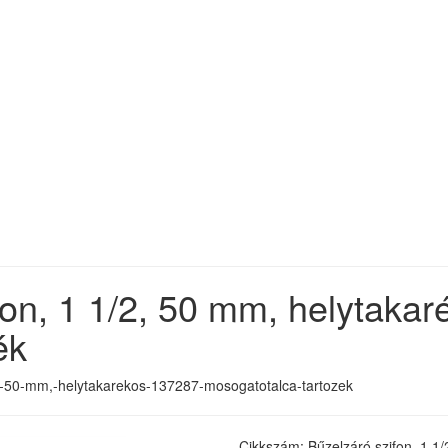
fon, 1 1/2, 50 mm, helytaka
ék
-2,-50-mm,-helytakarekos-137287-mosogatotalca-tartozek
Cikkszám: Bűzelzáró szifon, 1 1