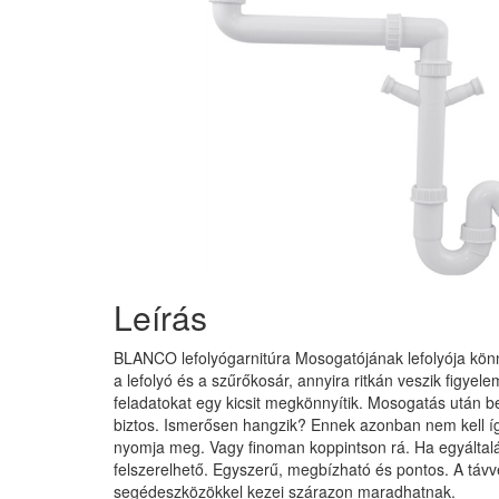
Leírás
BLANCO lefolyógarnitúra Mosogatójának lefolyója könny
a lefolyó és a szűrőkosár, annyira ritkán veszik figy
feladatokat egy kicsit megkönnyítik. Mosogatás után be
biztos. Ismerősen hangzik? Ennek azonban nem kell így 
nyomja meg. Vagy finoman koppintson rá. Ha egyáltalá
felszerelhető. Egyszerű, megbízható és pontos. A táv
segédeszközökkel kezei szárazon maradhatnak.