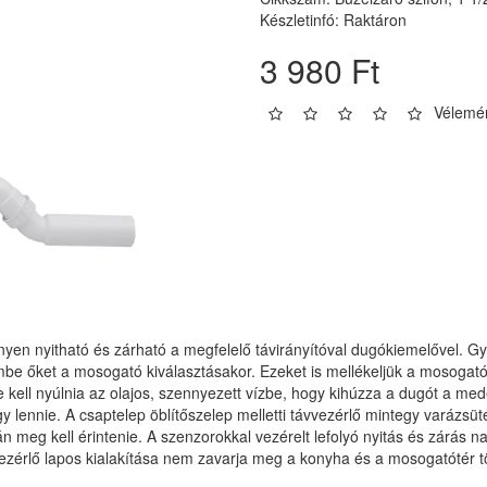
Készletinfó: Raktáron
3 980 Ft
Vélemén
en nyitható és zárható a megfelelő távirányítóval dugókiemelővel. Gya
elembe őket a mosogató kiválasztásakor. Ezeket is mellékeljük a mosoga
 kell nyúlnia az olajos, szennyezett vízbe, hogy kihúzza a dugót a mede
lennie. A csaptelep öblítőszelep melletti távvezérlő mintegy varázsütés
n meg kell érintenie. A szenzorokkal vezérelt lefolyó nyitás és zárá
vezérlő lapos kialakítása nem zavarja meg a konyha és a mosogatótér t