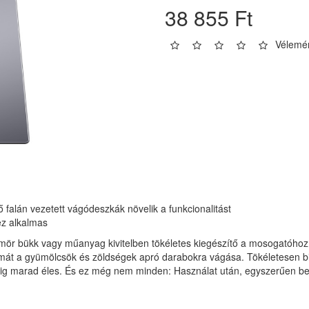
38 855 Ft
Vélemén
falán vezetett vágódeszkák növelik a funkcionalitást
z alkalmas
r bükk vagy műanyag kivitelben tökéletes kiegészítő a mosogatóhoz, 
át a gyümölcsök és zöldségek apró darabokra vágása. Tökéletesen b
ideig marad éles. És ez még nem minden: Használat után, egyszerűen 