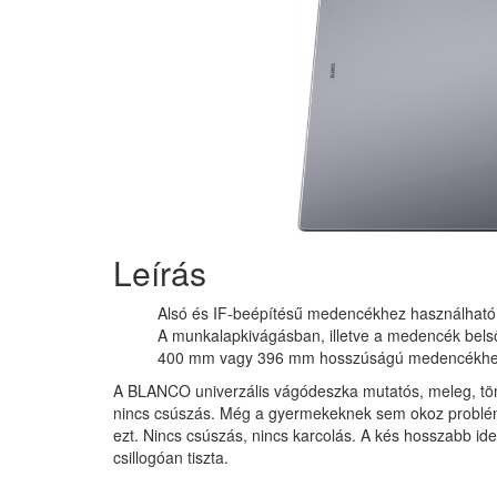
Leírás
Alsó és IF-beépítésű medencékhez használható
A munkalapkivágásban, illetve a medencék belső 
400 mm vagy 396 mm hosszúságú medencékhe
A BLANCO univerzális vágódeszka mutatós, meleg, tömö
nincs csúszás. Még a gyermekeknek sem okoz problém
ezt. Nincs csúszás, nincs karcolás. A kés hosszabb 
csillogóan tiszta.