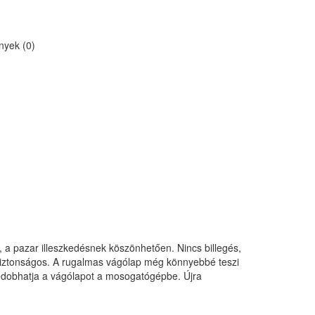
yek (0)
a pazar illeszkedésnek köszönhetően. Nincs billegés,
iztonságos. A rugalmas vágólap még könnyebbé teszi
bedobhatja a vágólapot a mosogatógépbe. Újra