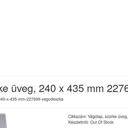
rke üveg, 240 x 435 mm 22
g,-240-x-435-mm-227699-vagodeszka
Cikkszám: Vágólap, szürke üve
Készletinfó: Out Of Stock