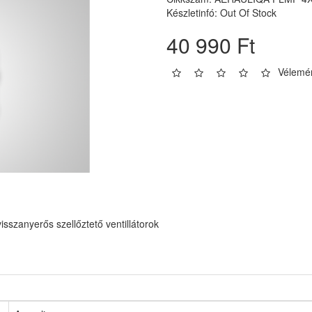
Készletinfó: Out Of Stock
40 990 Ft
Vélemén
zanyerős szellőztető ventillátorok