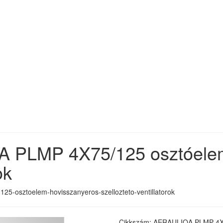
A PLMP 4X75/125 osztóele
ok
-125-osztoelem-hovisszanyeros-szellozteto-ventillatorok
Cikkszám: AERAULIQA PLMP 4X