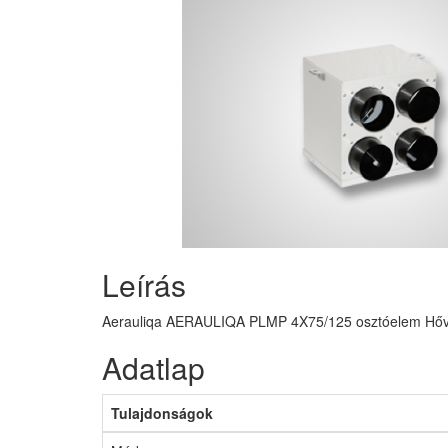
Leírás
Aerauliqa AERAULIQA PLMP 4X75/125 osztóelem Hőviss
Adatlap
Tulajdonságok