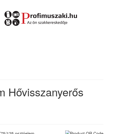
m Hővisszanyerős
75/125 osztóelem