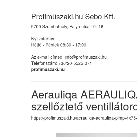
Profiműszaki.hu Sebo Kft.
9700 Szombathely, Pálya utca 10.-16.
Nyitvatartás:
Hétfő - Péntek 08:30 - 17:00
Az e-mail címed: info@profimuszaki.hu
Telefonszám: +36/20-5525-071
profimuszaki.hu
Aerauliqa AERAULIQ
szellőztető ventillátor
https://profimuszaki.hu/aerauliqa-aerauliqa-plmp-4x75