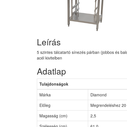
Leírás
5 szintes tálcatartó sínezés párban (jobbos és b
acél kivitelben
Adatlap
Tulajdonságok
Márka
Diamond
Előleg
Megrendeléshez 20 
Magasság (cm)
2,5
Szélesség (cm)
61,0