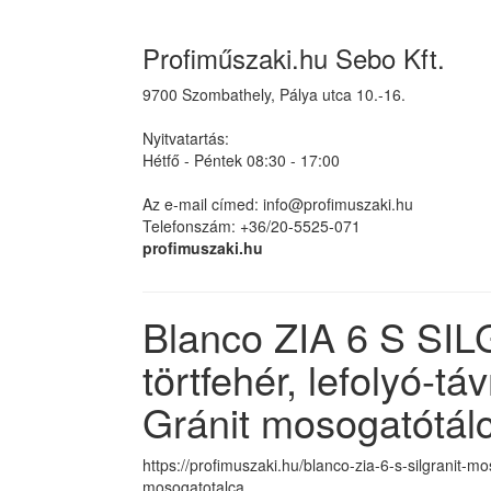
Profiműszaki.hu Sebo Kft.
9700 Szombathely, Pálya utca 10.-16.
Nyitvatartás:
Hétfő - Péntek 08:30 - 17:00
Az e-mail címed: info@profimuszaki.hu
Telefonszám: +36/20-5525-071
profimuszaki.hu
Blanco ZIA 6 S SI
törtfehér, lefolyó-
Gránit mosogatótál
https://profimuszaki.hu/blanco-zia-6-s-silgranit-m
mosogatotalca