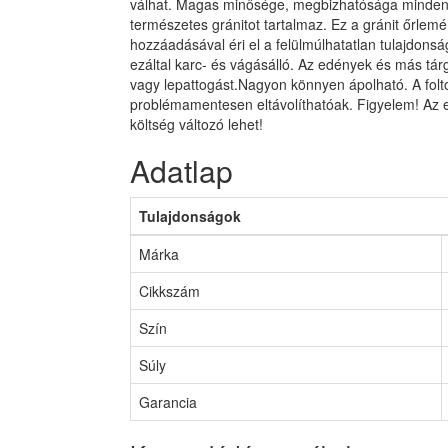
válhat. Magas minősége, megbizhatósága minden
természetes gránitot tartalmaz. Ez a gránit őrle
hozzáadásával éri el a felülmúlhatatlan tulajdons
ezáltal karc- és vágásálló. Az edények és más tár
vagy lepattogást.Nagyon könnyen ápolható. A folt
problémamentesen eltávolíthatóak. Figyelem! Az 
költség változó lehet!
Adatlap
Tulajdonságok
Márka
Cikkszám
Szín
Súly
Garancia