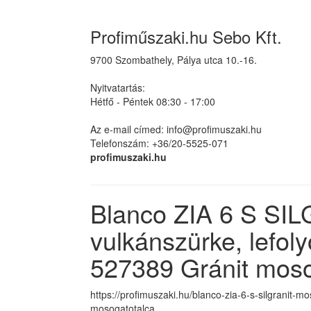
Profiműszaki.hu Sebo Kft.
9700 Szombathely, Pálya utca 10.-16.
Nyitvatartás:
Hétfő - Péntek 08:30 - 17:00
Az e-mail címed: info@profimuszaki.hu
Telefonszám: +36/20-5525-071
profimuszaki.hu
Blanco ZIA 6 S SI
vulkánszürke, lefol
527389 Gránit moso
https://profimuszaki.hu/blanco-zia-6-s-silgranit-
mosogatotalca