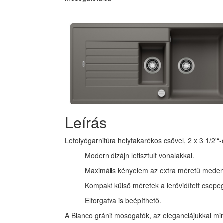
Leírás
Lefolyógarnitúra helytakarékos csővel, 2 x 3 1/2'
Modern dizájn letisztult vonalakkal.
Maximális kényelem az extra méretű meden
Kompakt külső méretek a lerövidített csepeg
Elforgatva is beépíthető.
A Blanco gránit mosogatók, az eleganciájukkal min