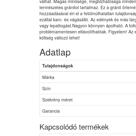
válhat. Magas minősége, megbizhatósága minden
természetes gránitot tartalmaz. Ez a gránit őrle
hozzáadásával éri el a felülmúlhatatlan tulajdons
ezáltal karc- és vágásálló. Az edények és más tár
vagy lepattogást.Nagyon könnyen ápolható. A folt
problémamentesen eltávolíthatóak. Figyelem! Az 
költség változó lehet!
Adatlap
Tulajdonságok
Márka
Szín
Szekrény méret
Garancia
Kapcsolódó termékek