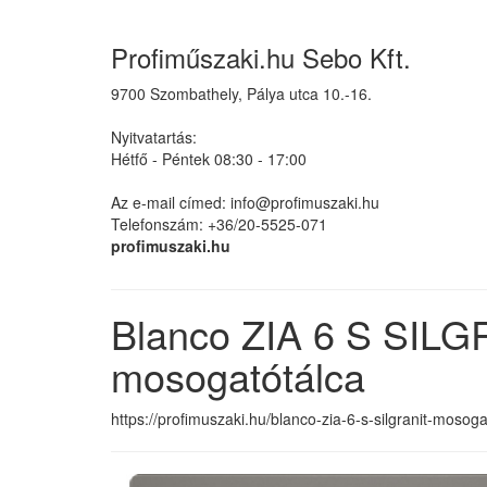
Profiműszaki.hu Sebo Kft.
9700 Szombathely, Pálya utca 10.-16.
Nyitvatartás:
Hétfő - Péntek 08:30 - 17:00
Az e-mail címed: info@profimuszaki.hu
Telefonszám: +36/20-5525-071
profimuszaki.hu
Blanco ZIA 6 S SILG
mosogatótálca
https://profimuszaki.hu/blanco-zia-6-s-silgranit-moso