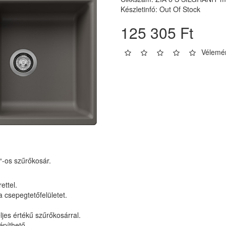
Készletinfó: Out Of Stock
125 305 Ft
Vélemén
’“-os szűrőkosár.
ettel.
 csepegtetőfelületet.
jes értékű szűrőkosárral.
építhető.