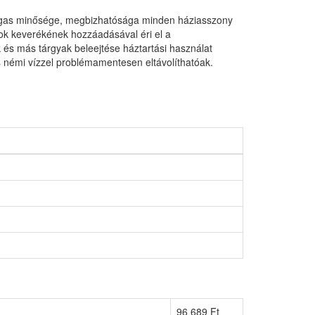
. Magas minősége, megbizhatósága minden háziasszony
gok keverékének hozzáadásával éri el a
k és más tárgyak beleejtése háztartási használat
s némi vízzel problémamentesen eltávolíthatóak.
96 689 Ft