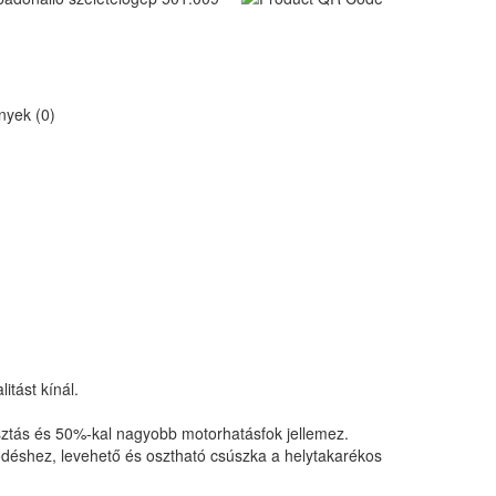
yek (0)
tást kínál.
sztás és 50%-kal nagyobb motorhatásfok jellemez.
ödéshez, levehető és osztható csúszka a helytakarékos