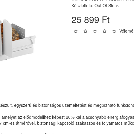
Készletinfó: Out Of Stock
25 899 Ft
Vélemén
szült, egyszerű és biztonságos üzemeltetést és megbízható funkcionali
r, amelyet az elődmodellhez képest 20%-kal alacsonyabb energiafogya
17 cm-es átmérővel, biztonsági kapcsoló szakaszos és folyamatos műk