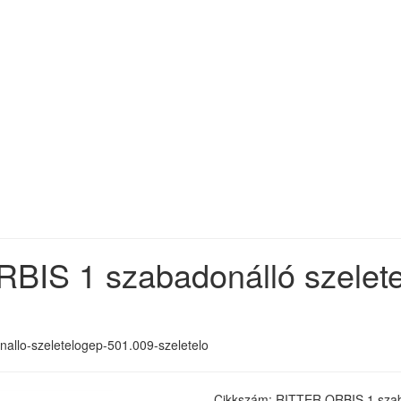
RBIS 1 szabadonálló szelet
donallo-szeletelogep-501.009-szeletelo
Cikkszám: RITTER ORBIS 1 szab