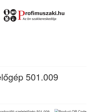
előgép 501.009
adonálló szeletelőgép 501.009