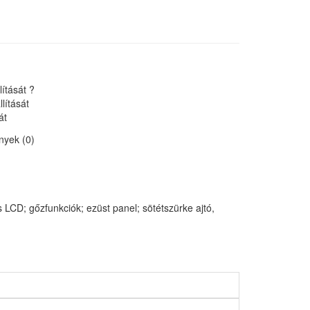
lítását ?
lítását
át
yek (0)
LCD; gőzfunkciók; ezüst panel; sötétszürke ajtó,