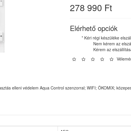
278 990 Ft
Elérhető opciók
* Kéri régi készüléke elszál
Nem kérem az elszál
Kérem az elszállítás
Vélemén
asztás elleni védelem Aqua Control szenzorral; WIFI; ÖKOMIX; közepes 