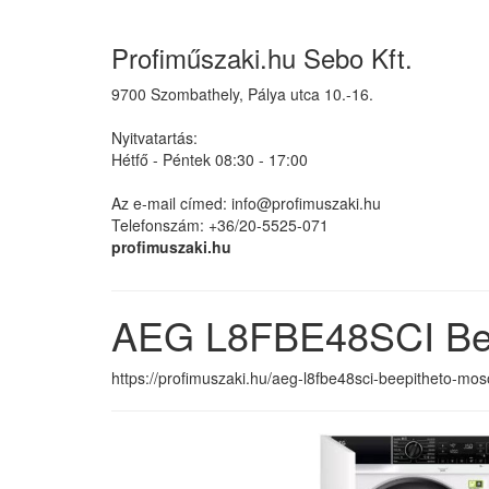
Profiműszaki.hu Sebo Kft.
9700 Szombathely, Pálya utca 10.-16.
Nyitvatartás:
Hétfő - Péntek 08:30 - 17:00
Az e-mail címed: info@profimuszaki.hu
Telefonszám: +36/20-5525-071
profimuszaki.hu
AEG L8FBE48SCI Be
https://profimuszaki.hu/aeg-l8fbe48sci-beepitheto-mo