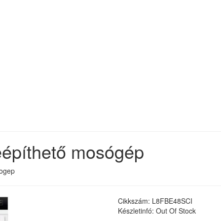
építhető mosógép
sogep
Cikkszám: L8FBE48SCI
Készletinfó: Out Of Stock