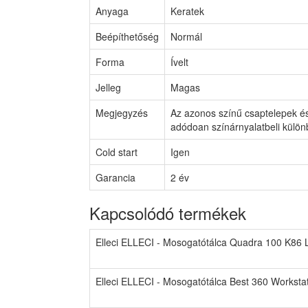
Anyaga
Keratek
Beépíthetőség
Normál
Forma
Ívelt
Jelleg
Magas
Megjegyzés
Az azonos színű csaptelepek és
adódoan színárnyalatbeli külön
Cold start
Igen
Garancia
2 év
Kapcsolódó termékek
Elleci ELLECI - Mosogatótálca Quadra 100 K86
Elleci ELLECI - Mosogatótálca Best 360 Workst