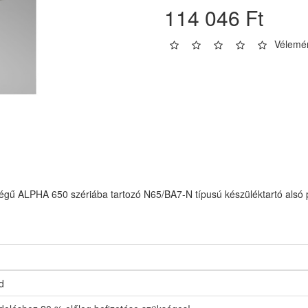
114 046 Ft
Vélemén
ségű ALPHA 650 szériába tartozó N65/BA7-N típusú készüléktartó alsó p
d