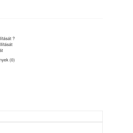
lítását ?
lítását
át
yek (0)