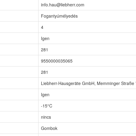
info.hau@liebherr.com
Fogantyúmélyedés
4
Igen
281
9550000035065
281
Liebherr-Hausgeräte GmbH, Memminger Straße 
Igen
-15°C
nincs
Gombok