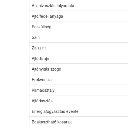
A leolvasztás folyamata
Ajtó/fedél anyaga
Feszültség
Szín
Zajszint
Ajtódizájn
Ajtónyitás szöge
Frekvencia
Klímaosztály
Ajtóriasztás
Energiafogyasztás évente
Beakasztható kosarak