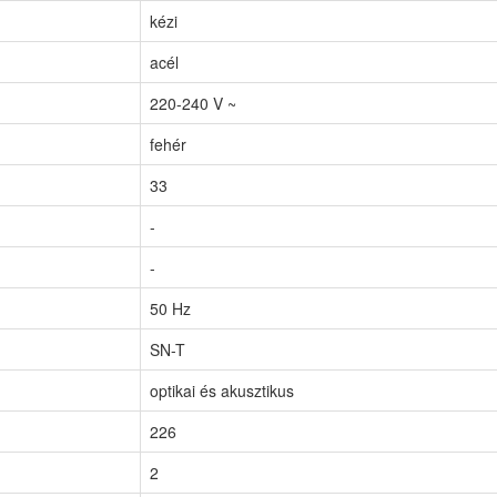
kézi
acél
220-240 V ~
fehér
33
-
-
50 Hz
SN-T
optikai és akusztikus
226
2