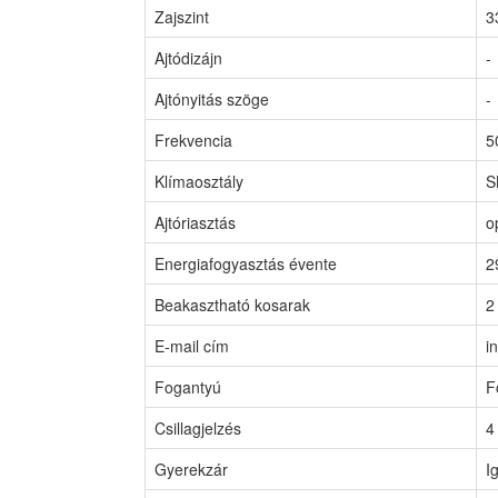
Zajszint
3
Ajtódizájn
-
Ajtónyitás szöge
-
Frekvencia
5
Klímaosztály
S
Ajtóriasztás
o
Energiafogyasztás évente
2
Beakasztható kosarak
2
E-mail cím
i
Fogantyú
F
Csillagjelzés
4
Gyerekzár
I