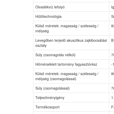
Olvadékvíz lefolyó
I
Hűtőtechnológia
S
Külső méretek: magasság / szélesség /
8
mélység
Levegőben terjedő akusztikus zajkibocsátási
B
osztály
Súly (csomagolás nélkül)
7
Hőmérsékleti tartomány fagyasztórész
-
Külső méretek: magasság / szélesség /
8
mélység (csomagolással)
Súly (csomagolással)
7
Teljesítményigény
1
Termékcsoport
F