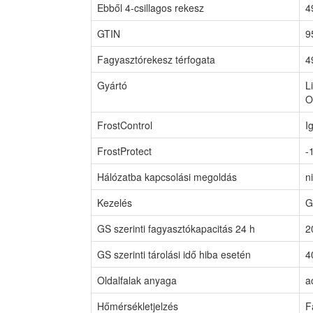
Ebből 4-csillagos rekesz
4
GTIN
9
Fagyasztórekesz térfogata
4
Gyártó
L
O
FrostControl
I
FrostProtect
-
Hálózatba kapcsolási megoldás
n
Kezelés
G
GS szerinti fagyasztókapacitás 24 h
2
GS szerinti tárolási idő hiba esetén
4
Oldalfalak anyaga
a
Hőmérsékletjelzés
F