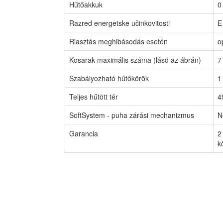
Hűtőakkuk
0
Razred energetske učinkovitosti
E
Riasztás meghibásodás esetén
o
Kosarak maximális száma (lásd az ábrán)
7
Szabályozható hűtőkörök
1
Teljes hűtött tér
4
SoftSystem - puha zárási mechanizmus
N
Garancia
2
kö