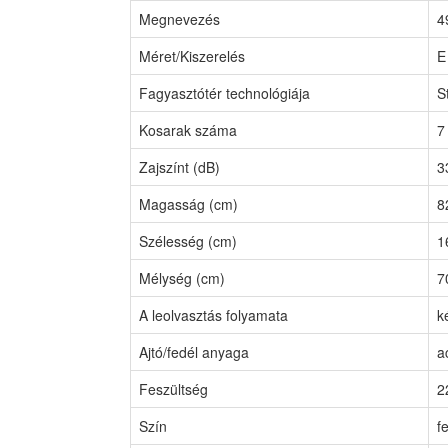
Megnevezés
4
Méret/Kiszerelés
E
Fagyasztótér technológiája
S
Kosarak száma
7
Zajszínt (dB)
3
Magasság (cm)
8
Szélesség (cm)
1
Mélység (cm)
7
A leolvasztás folyamata
k
Ajtó/fedél anyaga
a
Feszültség
2
Szín
f