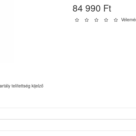
84 990 Ft
Vélemén
tály telítettség kijelző