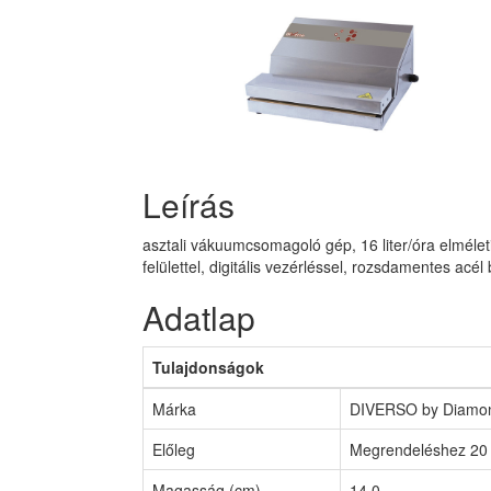
Leírás
asztali vákuumcsomagoló gép, 16 liter/óra elmél
felülettel, digitális vezérléssel, rozsdamentes acél 
Adatlap
Tulajdonságok
Márka
DIVERSO by Diamo
Előleg
Megrendeléshez 20 
Magasság (cm)
14,0