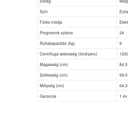
Előleg
Megr
Szín
Ezüs
Fűtés módja
Elek
Programok száma
24
Ruhakapacitás (kg)
9
Centrifuga sebesség (ford/perc)
120
Magasság (cm)
84,5
Szélesség (cm)
59,5
Mélység (cm)
64,3
Garancia
1 év