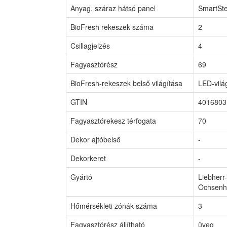
Anyag, száraz hátsó panel
SmartSte
BioFresh rekeszek száma
2
Csillagjelzés
4
Fagyasztórész
69
BioFresh-rekeszek belső világítása
LED-vilá
GTIN
4016803
Fagyasztórekesz térfogata
70
Dekor ajtóbelső
-
Dekorkeret
-
Gyártó
Liebher
Ochsenh
Hőmérsékleti zónák száma
3
Fagyasztórész állítható
üveg