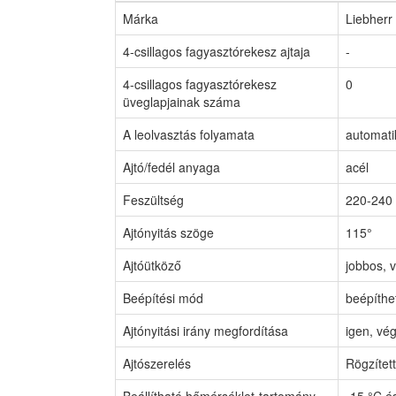
Márka
Liebherr
4-csillagos fagyasztórekesz ajtaja
-
4-csillagos fagyasztórekesz
0
üveglapjainak száma
A leolvasztás folyamata
automati
Ajtó/fedél anyaga
acél
Feszültség
220-240 
Ajtónyitás szöge
115°
Ajtóütköző
jobbos, v
Beépítési mód
beépíthe
Ajtónyitási irány megfordítása
igen, vég
Ajtószerelés
Rögzített