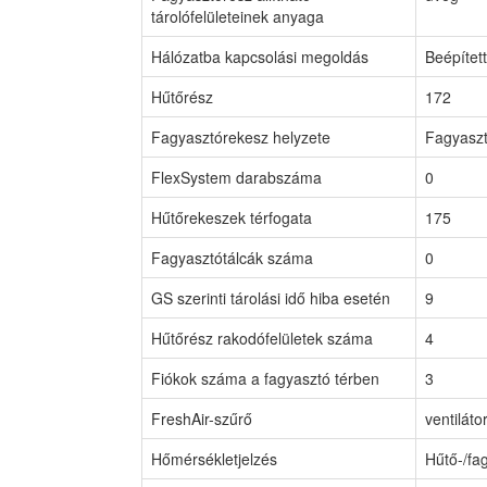
tárolófelületeinek anyaga
Hálózatba kapcsolási megoldás
Beépített
Hűtőrész
172
Fagyasztórekesz helyzete
Fagyaszt
FlexSystem darabszáma
0
Hűtőrekeszek térfogata
175
Fagyasztótálcák száma
0
GS szerinti tárolási idő hiba esetén
9
Hűtőrész rakodófelületek száma
4
Fiókok száma a fagyasztó térben
3
FreshAir-szűrő
ventilát
Hőmérsékletjelzés
Hűtő-/fa