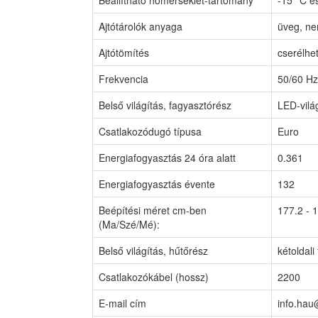
Beállítható hőmérséklet-tartomány
-15 °C é
Ajtótárolók anyaga
üveg, ne
Ajtótömítés
cserélhe
Frekvencia
50/60 Hz
Belső világítás, fagyasztórész
LED-vilá
Csatlakozódugó típusa
Euro
Energiafogyasztás 24 óra alatt
0.361
Energiafogyasztás évente
132
Beépítési méret cm-ben
177.2 - 1
(Ma/Szé/Mé):
Belső világítás, hűtőrész
kétoldali
Csatlakozókábel (hossz)
2200
E-mail cím
info.hau