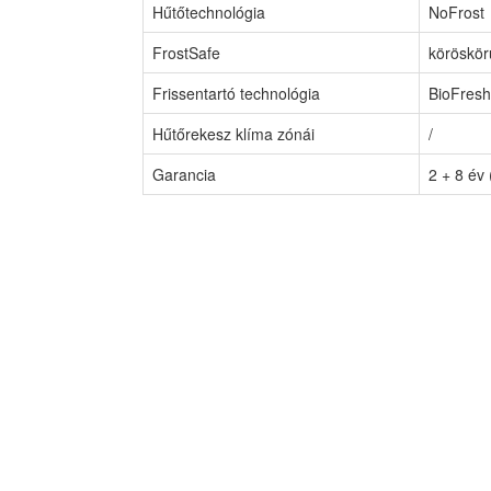
Hűtőtechnológia
NoFrost
FrostSafe
köröskörü
Frissentartó technológia
BioFresh
Hűtőrekesz klíma zónái
/
Garancia
2 + 8 év 