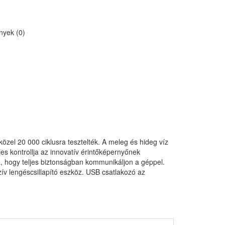
yek (0)
zel 20 000 ciklusra tesztelték. A meleg és hideg víz
es kontrollja az innovatív érintőképernyőnek
a, hogy teljes biztonságban kommunikáljon a géppel.
ív lengéscsillapító eszköz. USB csatlakozó az