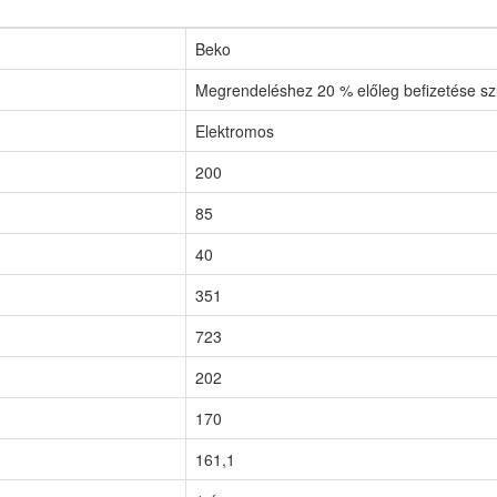
Beko
Megrendeléshez 20 % előleg befizetése s
Elektromos
200
85
40
351
723
202
170
161,1