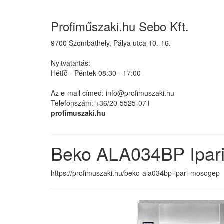
Profiműszaki.hu Sebo Kft.
9700 Szombathely, Pálya utca 10.-16.
Nyitvatartás:
Hétfő - Péntek 08:30 - 17:00
Az e-mail címed: info@profimuszaki.hu
Telefonszám: +36/20-5525-071
profimuszaki.hu
Beko ALA034BP Ipar
https://profimuszaki.hu/beko-ala034bp-ipari-mosogep