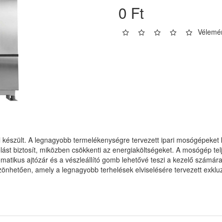
0 Ft
Vélemén
észült. A legnagyobb termelékenységre tervezett ipari mosógépeket kö
ást biztosít, miközben csökkenti az energiaköltségeket. A mosógép telj
atikus ajtózár és a vészleállító gomb lehetővé teszi a kezelő számár
önhetően, amely a legnagyobb terhelések elviselésére tervezett exkluz