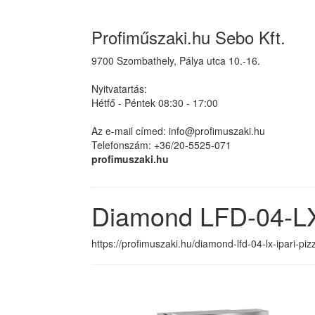
Profiműszaki.hu Sebo Kft.
9700 Szombathely, Pálya utca 10.-16.
Nyitvatartás:
Hétfő - Péntek 08:30 - 17:00
Az e-mail címed: info@profimuszaki.hu
Telefonszám: +36/20-5525-071
profimuszaki.hu
Diamond LFD-04-LX 
https://profimuszaki.hu/diamond-lfd-04-lx-ipari-piz