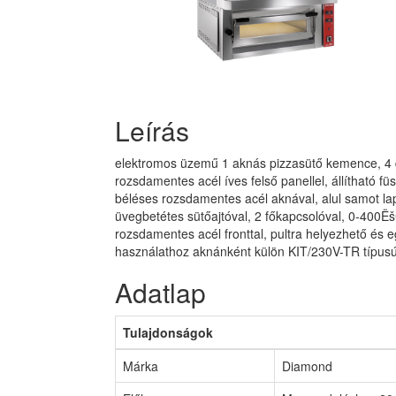
Leírás
elektromos üzemű 1 aknás pizzasütő kemence, 4 d
rozsdamentes acél íves felső panellel, állítható
béléses rozsdamentes acél aknával, alul samot lappa
üvegbetétes sütőajtóval, 2 főkapcsolóval, 0-400ËšC 
rozsdamentes acél fronttal, pultra helyezhető és e
használathoz aknánként külön KIT/230V-TR típusú 
Adatlap
Tulajdonságok
Márka
Diamond