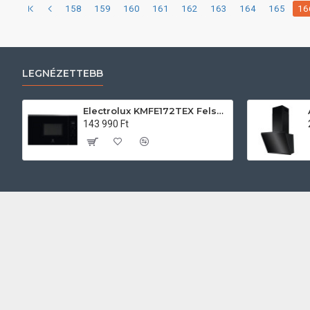
158
159
160
161
162
163
164
165
16
LEGNÉZETTEBB
Electrolux KMFE172TEX Felsőszekrénybe építhető mikrohullámú sütő
143 990 Ft