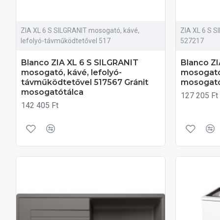
ZIA XL 6 S SILGRANIT mosogató, kávé,
ZIA XL 6 S S
lefolyó-távműködtetővel 517
527217
Blanco ZIA XL 6 S SILGRANIT
Blanco ZI
mosogató, kávé, lefolyó-
mosogató,
távműködtetővel 517567 Gránit
mosogató
mosogatótálca
127 205 Ft
142 405 Ft