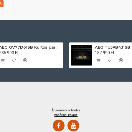
6
AEG GV77D61SB Kürtős páraelszívó
235 990 Ft
187 990 Ft
Árukereső, a hiteles
vásárlási kalauz