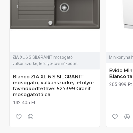
ZIA XL 6 S SILGRANIT mosogató,
Minikonyha 
vulkánszürke, lefolyó-távműködtet
Evido Min
Blanco ta
Blanco ZIA XL 6 S SILGRANIT
mosogató, vulkánszürke, lefolyó-
205 899 Ft
távműködtetővel 527399 Gránit
mosogatótálca
142 405 Ft