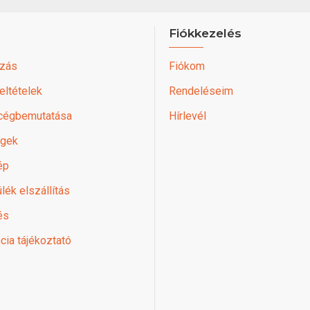
Fiókkezelés
zás
Fiókom
feltételek
Rendeléseim
 cégbemutatása
Hírlevél
égek
ép
lék elszállítás
és
cia tájékoztató