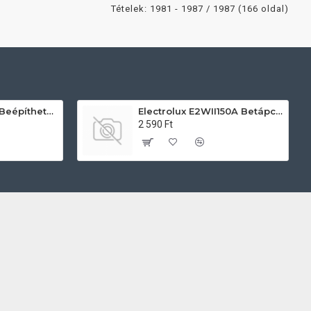
Tételek: 1981 - 1987 / 1987 (166 oldal)
AEG TU5PB431SB Beépíthető villany sütő
Electrolux E2WII150A Betápcső mosógéphez és mosogatógéphez
2 590 Ft