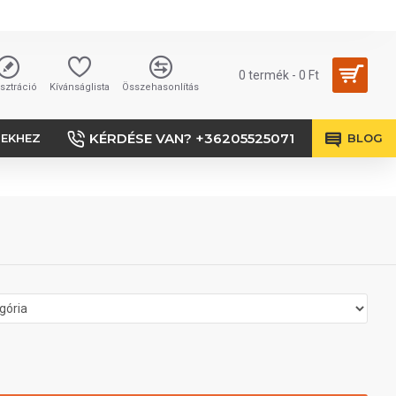
0 termék - 0 Ft
sztráció
Kívánságlista
Összehasonlítás
KÉRDÉSE VAN? +36205525071
SEKHEZ
BLOG