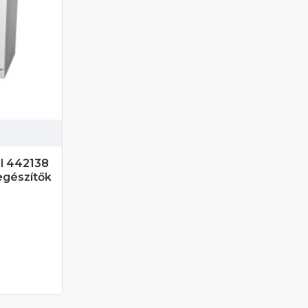
el 442138
egészítők