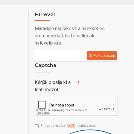
Hírlevél
Maradjon naprakész a hírekkel és
promóciókkal, ha feliratkozik
hírlevelünkre.
Felíratkozom
Captcha
Kérjük pipálja ki a
lenti mezőt!
Elfogadom a(z)
ÁSZF
szabályzatot!