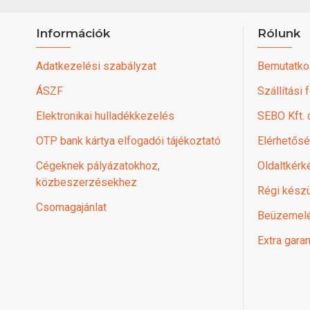
Információk
Rólunk
Adatkezelési szabályzat
Bemutatko
ÁSZF
Szállítási 
Elektronikai hulladékkezelés
SEBO Kft.
OTP bank kártya elfogadói tájékoztató
Elérhetős
Cégeknek pályázatokhoz,
Oldaltkérk
közbeszerzésekhez
Régi készü
Csomagajánlat
Beüzemel
Extra garan