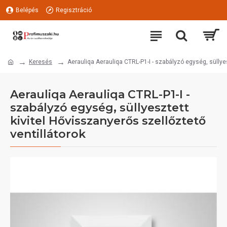
Belépés
Regisztráció
Keresés
Aerauliqa Aerauliqa CTRL-P1-I - szabályzó egység, süllyes
Aerauliqa Aerauliqa CTRL-P1-I -
szabályzó egység, süllyesztett
kivitel Hővisszanyerős szellőztető
ventillátorok