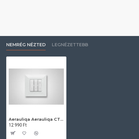
NEMRÉG NÉZTED
LEGNÉZETTEBB
Aerauliqa Aerauliqa CTRL-P1-I - szabályzó egység, süllyesztett kivitel Hővisszanyerős szellőztető ventillátorok
12 990 Ft