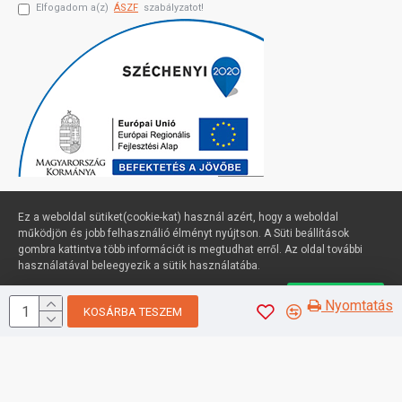
Elfogadom a(z)
ÁSZF
szabályzatot!
Ez a weboldal sütiket(cookie-kat) használ azért, hogy a weboldal
működjön és jobb felhasználió élményt nyújtson. A Süti beállítások
gombra kattintva több információt is megtudhat erről. Az oldal további
Profimuszaki.hu - exPanda ERP
használatával beleegyezik a sütik használatába.
Süti beállítások
Elfogadom
Nyomtatás
KOSÁRBA TESZEM
Sütik kezelése