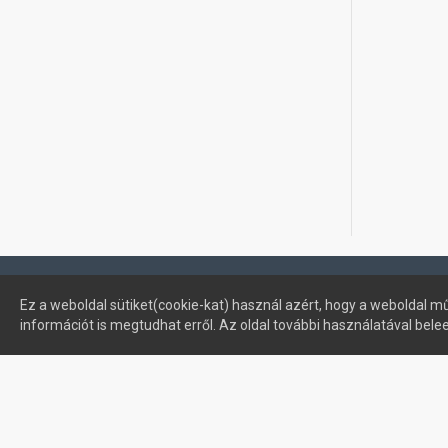
Profimuszaki.hu - exPanda ERP
Ez a weboldal sütiket(cookie-kat) használ azért, hogy a weboldal mű
információt is megtudhat erről. Az oldal további használatával bele
Sütik kezelése