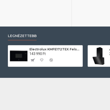
LEGNÉZETTEBB
Electrolux KMFE172TEX Felsőszekrénybe építhető mikrohullámú sütő
143 990 Ft