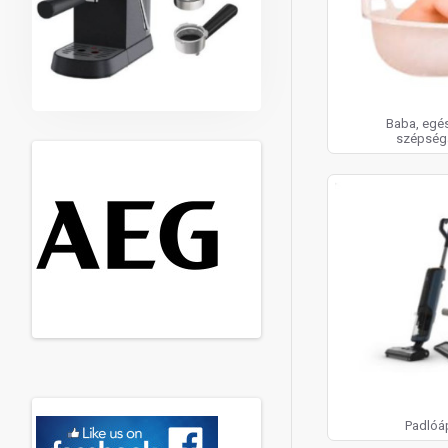
Baba, egé
szépség
Padlóá