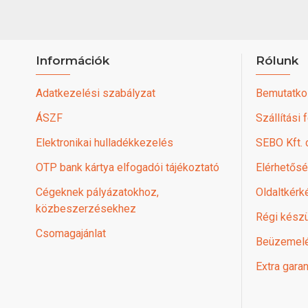
Információk
Rólunk
Adatkezelési szabályzat
Bemutatko
ÁSZF
Szállítási 
Elektronikai hulladékkezelés
SEBO Kft.
OTP bank kártya elfogadói tájékoztató
Elérhetős
Cégeknek pályázatokhoz,
Oldaltkérk
közbeszerzésekhez
Régi készü
Csomagajánlat
Beüzemel
Extra garan