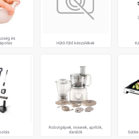
szség és
ápolás
Hűtő-fűtő készülékek
Ká
Robotgépek, mixerek, aprítók,
polás
darálók
Sütés-