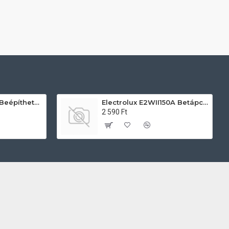
AEG TU5PB431SB Beépíthető villany sütő
Electrolux E2WII150A Betápcső mosógéphez és mosogatógéphez
2 590 Ft