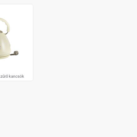
zszűrő kancsók