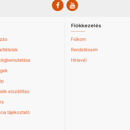
Fiókkezelés
zás
Fiókom
feltételek
Rendeléseim
 cégbemutatása
Hírlevél
égek
ép
lék elszállítás
és
cia tájékoztató