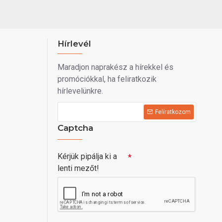
Hírlevél
Maradjon naprakész a hírekkel és
promóciókkal, ha feliratkozik
hírlevelünkre.
Felíratkozom
Captcha
Kérjük pipálja ki a
lenti mezőt!