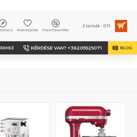
0 termék - 0 Ft
sztráció
Kívánságlista
Összehasonlítás
KÉRDÉSE VAN? +36205525071
SEKHEZ
BLOG