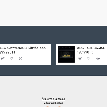
AEG GV77D61SB Kürtős páraelszívó
235 990 Ft
187 990 Ft
Árukereső, a hiteles
vásárlási kalauz