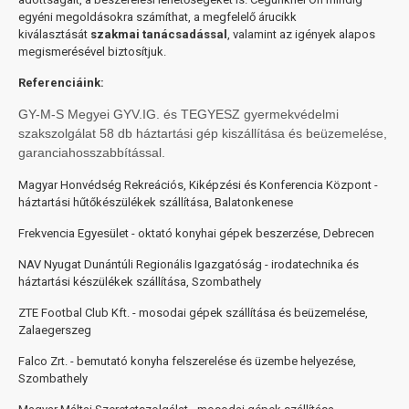
egyéni megoldásokra számíthat, a megfelelő árucikk
kiválasztását
szakmai tanácsadással
, valamint az igények alapos
megismerésével biztosítjuk.
Referenciáink:
GY-M-S Megyei GYV.IG. és TEGYESZ gyermekvédelmi
szakszolgálat 58 db háztartási gép kiszállítása és beüzemelése,
garanciahosszabbítással.
Magyar Honvédség Rekreációs, Kiképzési és Konferencia Központ -
háztartási hűtőkészülékek szállítása, Balatonkenese
Frekvencia Egyesület - oktató konyhai gépek beszerzése, Debrecen
NAV Nyugat Dunántúli Regionális Igazgatóság - irodatechnika és
háztartási készülékek szállítása, Szombathely
ZTE Footbal Club Kft. - mosodai gépek szállítása és beüzemelése,
Zalaegerszeg
Falco Zrt. - bemutató konyha felszerelése és üzembe helyezése,
Szombathely