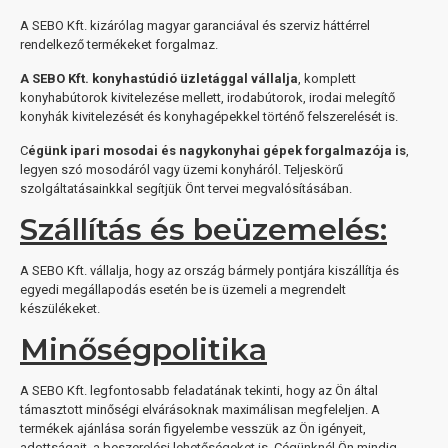
A SEBO Kft. kizárólag magyar garanciával és szerviz háttérrel
rendelkező termékeket forgalmaz.
A SEBO Kft. konyhastúdió üzletággal vállalja
, komplett
konyhabútorok kivitelezése mellett, irodabútorok, irodai melegítő
konyhák kivitelezését és konyhagépekkel történő felszerelését is.
C
égünk ipari mosodai és nagykonyhai gépek forgalmazója is
,
legyen szó mosodáról vagy üzemi konyháról. Teljeskörű
szolgáltatásainkkal segítjük Önt tervei megvalósításában.
Szállítás és beüzemelés:
A SEBO Kft. vállalja, hogy az ország bármely pontjára kiszállítja és
egyedi megállapodás esetén be is üzemeli a megrendelt
készülékeket.
Minőségpolitika
A SEBO Kft. legfontosabb feladatának tekinti, hogy az Ön által
támasztott minőségi elvárásoknak maximálisan megfeleljen. A
termékek ajánlása során figyelembe vesszük az Ön igényeit,
adottságait, a beszerelési lehetőségeket is. Cégünknél Ön mindig