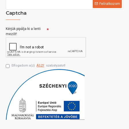
Felíratkozom
Captcha
Kérjük pipálja ki a lenti
mezőt!
Elfogadom a(z)
ÁSZF
szabályzatot!