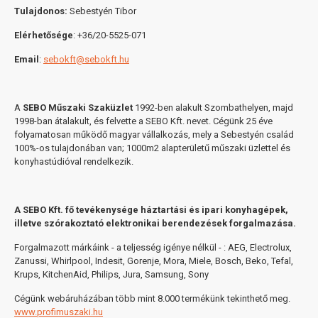
Tulajdonos:
Sebestyén Tibor
Elérhetősége
: +36/20-5525-071
Email
:
sebokft@sebokft.hu
A
SEBO Műszaki Szaküzlet
1992-ben alakult Szombathelyen, majd
1998-ban átalakult, és felvette a SEBO Kft. nevet. Cégünk 25 éve
folyamatosan működő magyar vállalkozás, mely a Sebestyén család
100%-os tulajdonában van; 1000m2 alapterületű műszaki üzlettel és
konyhastúdióval rendelkezik.
A SEBO Kft. fő tevékenysége háztartási és ipari konyhagépek,
illetve szórakoztató elektronikai berendezések forgalmazása.
Forgalmazott márkáink - a teljesség igénye nélkül - : AEG, Electrolux,
Zanussi, Whirlpool, Indesit, Gorenje, Mora, Miele, Bosch, Beko, Tefal,
Krups, KitchenAid, Philips, Jura, Samsung, Sony
Cégünk webáruházában több mint 8.000 termékünk tekinthető meg.
www.profimuszaki.hu