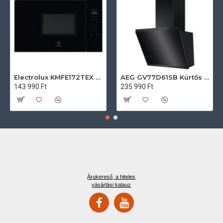
Electrolux KMFE172TEX Felsőszekrénybe építhető mikrohullámú sütő
AEG GV77D61SB Kürtős páraelszívó
143 990 Ft
235 990 Ft
Árukereső, a hiteles
vásárlási kalauz