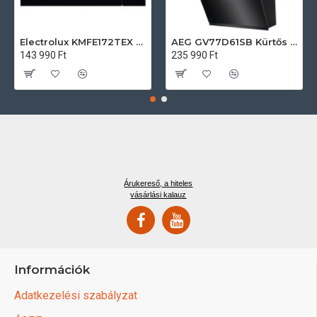
Electrolux KMFE172TEX Felsőszekrénybe építhető mikrohullámú sütő
AEG GV77D61SB Kürtős páraelszívó
143 990 Ft
235 990 Ft
Árukereső, a hiteles
vásárlási kalauz
Információk
Adatkezelési szabályzat