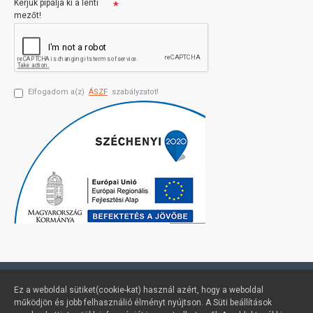
Kérjük pipálja ki a lenti
mezőt!
Elfogadom a(z)
ÁSZF
szabályzatot!
Profimuszaki.hu - exPanda ERP
Ez a weboldal sütiket(cookie-kat) használ azért, hogy a weboldal
működjön és jobb felhasználió élményt nyújtson. A Süti beállítások