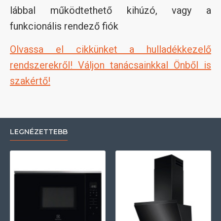
lábbal működtethető kihúzó, vagy a
funkcionális rendező fiók
Olvassa el cikkünket a hulladékkezelő
rendszerekről! Váljon tanácsainkkal Önből is
szakértő!
LEGNÉZETTEBB