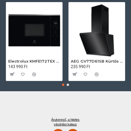
Electrolux KMFE172TEX Felsőszekrénybe építhető mikrohullámú sütő
AEG GV77D61SB Kürtős páraelszívó
143 990 Ft
235 990 Ft
Árukereső, a hiteles
vásárlási kalauz