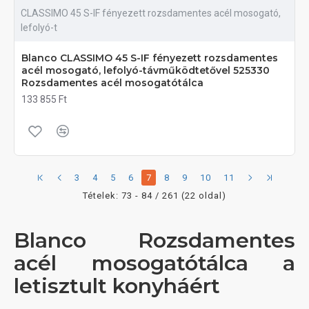
CLASSIMO 45 S-IF fényezett rozsdamentes acél mosogató,
lefolyó-t
Blanco CLASSIMO 45 S-IF fényezett rozsdamentes
acél mosogató, lefolyó-távműködtetővel 525330
Rozsdamentes acél mosogatótálca
133 855 Ft
3
4
5
6
7
8
9
10
11
Tételek: 73 - 84 / 261 (22 oldal)
Blanco Rozsdamentes
acél mosogatótálca a
letisztult konyháért