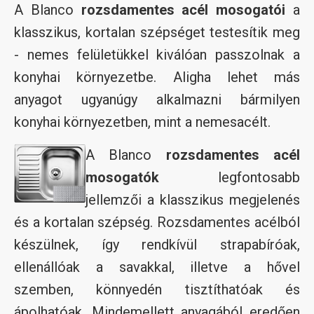
A Blanco
rozsdamentes acél mosogatói
a
klasszikus, kortalan szépséget testesítik meg
- nemes felületükkel kiválóan passzolnak a
konyhai környezetbe. Aligha lehet más
anyagot ugyanúgy alkalmazni bármilyen
konyhai környezetben, mint a nemesacélt.
A Blanco
rozsdamentes acél
mosogatók
legfontosabb
jellemzői a klasszikus megjelenés
és a kortalan szépség. Rozsdamentes acélból
készülnek, így rendkívül strapabíróak,
ellenállóak a savakkal, illetve a hővel
szemben, könnyedén tisztíthatóak és
ápolhatóak. Mindemellett anyagából eredően