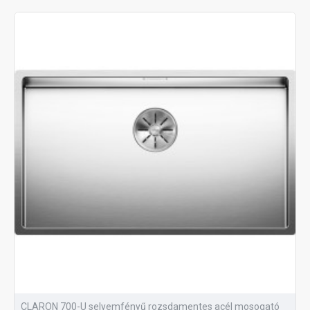
CLARON 700-U selyemfényű rozsdamentes acél mosogató