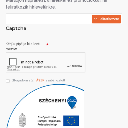
Maradjon naprakész a hírekkel és promóciókkal, ha
feliratkozik hírlevelünkre.
Felíratkozom
Captcha
Kérjük pipálja ki a lenti
mezőt!
Elfogadom a(z)
ÁSZF
szabályzatot!