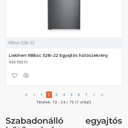
RBbsc 528i-22
Liebherr RBbsc 528i-22 Egyajtós hűtőszekrény
949 990 Ft
1
2
3
4
5
6
7
Tételek: 13 - 24 / 73 (7 oldal)
Szabadonálló egyajtós