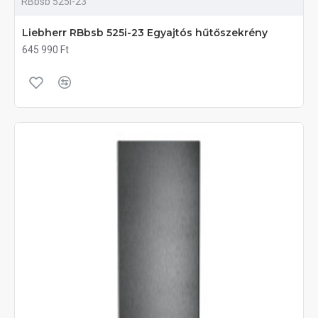
RBbsb 525i-23
Liebherr RBbsb 525i-23 Egyajtós hűtőszekrény
645 990 Ft