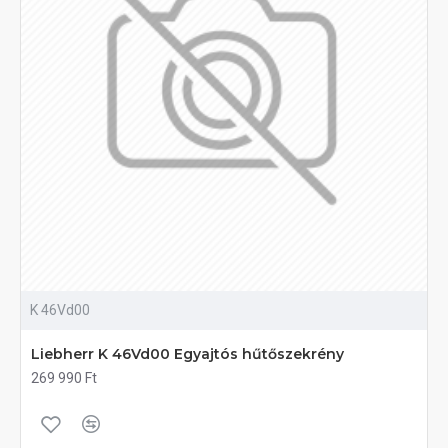
K 46Vd00
Liebherr K 46Vd00 Egyajtós hűtőszekrény
269 990 Ft