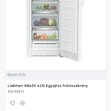
RBa30 425i
Liebherr RBa30 425i Egyajtós hűtőszekrény
493 990 Ft