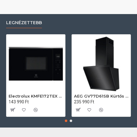
LEGNÉZETTEBB
Electrolux KMFE172TEX Felsőszekrénybe építhető mikrohullámú sütő
AEG GV77D61SB Kürtős páraelszívó
143 990 Ft
235 990 Ft