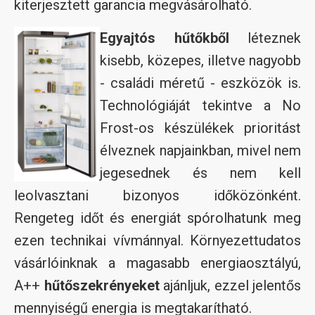
kiterjesztett garancia megvásárolható.
Egyajtós hűtőkből
léteznek
kisebb, közepes, illetve nagyobb
- családi méretű - eszközök is.
Technológiáját tekintve a No
Frost-os készülékek prioritást
élveznek napjainkban, mivel nem
jegesednek és nem kell
leolvasztani bizonyos időközönként.
Rengeteg időt és energiát spórolhatunk meg
ezen technikai vívmánnyal. Környezettudatos
vásárlóinknak a magasabb energiaosztályú,
A++
hűtőszekrényeket
ajánljuk, ezzel jelentős
mennyiségű energia is megtakarítható.