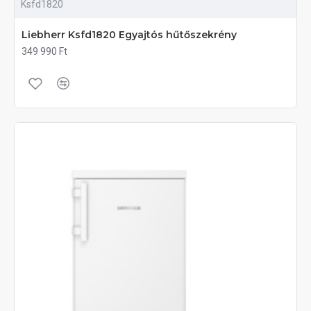
Ksfd1820
Liebherr Ksfd1820 Egyajtós hűtőszekrény
349 990 Ft