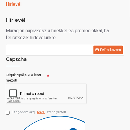
Hírlevél
Hírlevél
Maradjon naprakész a hírekkel és promóciókkal, ha
feliratkozik hírlevelünkre.
Felíratkozom
Captcha
Kérjük pipálja ki a lenti
mezőt!
Elfogadom a(z)
ÁSZF
szabályzatot!