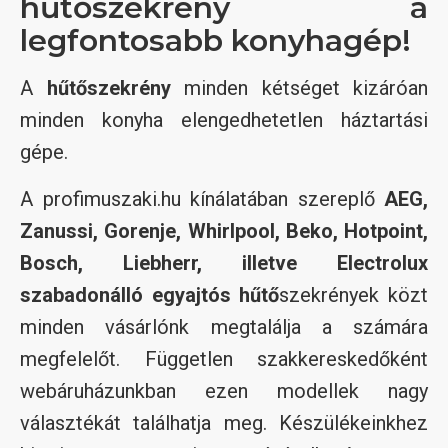
hűtőszekrény a
legfontosabb konyhagép!
A
hűtőszekrény
minden kétséget kizáróan
minden konyha elengedhetetlen háztartási
gépe.
A profimuszaki.hu kínálatában szereplő
AEG,
Zanussi, Gorenje, Whirlpool, Beko, Hotpoint,
Bosch, Liebherr, illetve Electrolux
szabadonálló egyajtós hűtő
szekrények közt
minden vásárlónk megtalálja a számára
megfelelőt. Független szakkereskedőként
webáruházunkban ezen modellek nagy
választékát találhatja meg. Készülékeinkhez