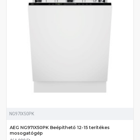
NG97IX50PK
AEG NG97IX50PK Beépíthető 12-15 terítékes
mosogatógép