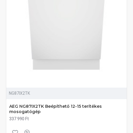
NG87IX2TK
AEG NG87IX2TK Beépíthető 12-15 terítékes
mosogatógép
337 990 Ft