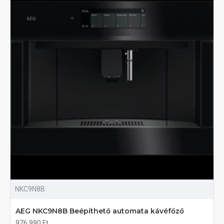
NKC9N8B
AEG NKC9N8B Beépíthető automata kávéfőző
976 990 Ft