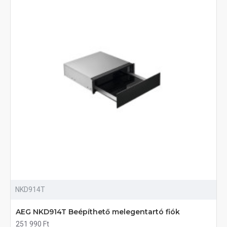
NKD914T
AEG NKD914T Beépíthető melegentartó fiók
251 990 Ft