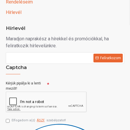
Rendeléseim
Hírlevél
Hírlevél
Maradjon naprakész a hírekkel és promóciókkal, ha
feliratkozik hírlevelünkre.
Felíratkozom
Captcha
Kérjük pipálja ki a lenti
mezőt!
Elfogadom a(z)
ÁSZF
szabályzatot!