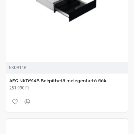
NKD914B
AEG NKD914B Beépíthető melegentartó fiók
251 990 Ft