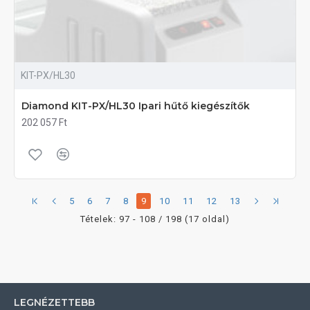
KIT-PX/HL30
Diamond KIT-PX/HL30 Ipari hűtő kiegészítők
202 057 Ft
5
6
7
8
9
10
11
12
13
Tételek: 97 - 108 / 198 (17 oldal)
LEGNÉZETTEBB