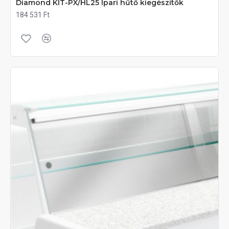
Diamond KIT-PX/HL25 Ipari hűtő kiegészítők
184 531 Ft