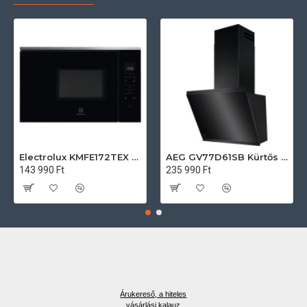
Electrolux KMFE172TEX Felsőszekrénybe építhető mikrohullámú sütő
AEG GV77D61SB Kürtős páraelszívó
143 990 Ft
235 990 Ft
Árukereső, a hiteles
vásárlási kalauz