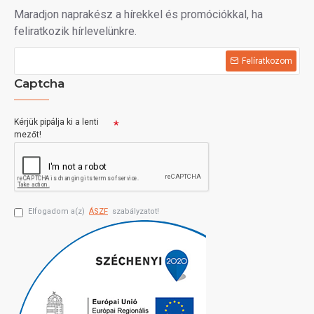
Maradjon naprakész a hírekkel és promóciókkal, ha
feliratkozik hírlevelünkre.
Felíratkozom
Captcha
Kérjük pipálja ki a lenti
mezőt!
Elfogadom a(z)
ÁSZF
szabályzatot!