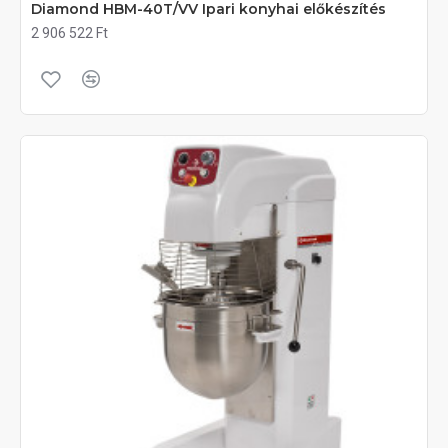
Diamond HBM-40T/VV Ipari konyhai előkészítés
2 906 522 Ft