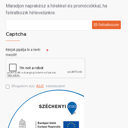
Maradjon naprakész a hírekkel és promóciókkal, ha
feliratkozik hírlevelünkre.
Felíratkozom
Captcha
Kérjük pipálja ki a lenti
mezőt!
Elfogadom a(z)
ÁSZF
szabályzatot!