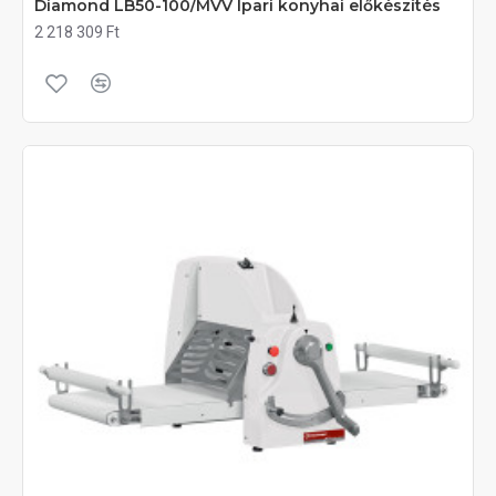
Diamond LB50-100/MVV Ipari konyhai előkészítés
2 218 309 Ft