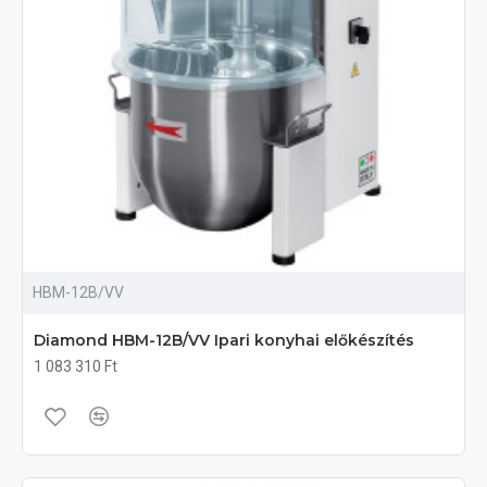
HBM-12B/VV
Diamond HBM-12B/VV Ipari konyhai előkészítés
1 083 310 Ft