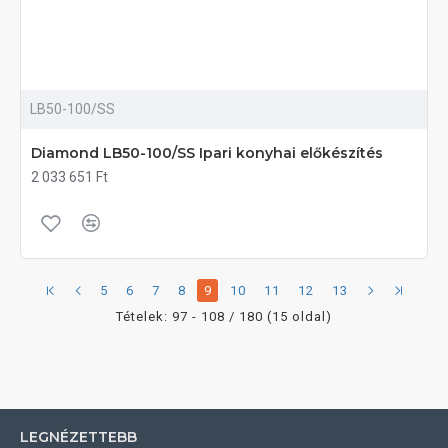
LB50-100/SS
Diamond LB50-100/SS Ipari konyhai előkészítés
2 033 651 Ft
5
6
7
8
9
10
11
12
13
Tételek: 97 - 108 / 180 (15 oldal)
LEGNÉZETTEBB