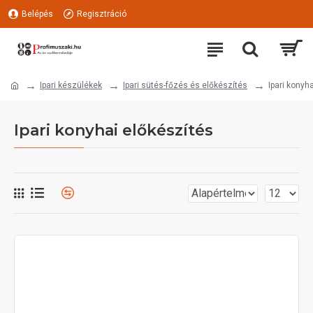
Belépés
Regisztráció
Ipari készülékek
Ipari sütés-főzés és előkészítés
Ipari konyh
Ipari konyhai előkészítés