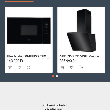
Electrolux KMFE172TEX Felsőszekrénybe építhető mikrohullámú sütő
AEG GV77D61SB Kürtős páraelszívó
143 990 Ft
235 990 Ft
Árukereső, a hiteles
vásárlási kalauz