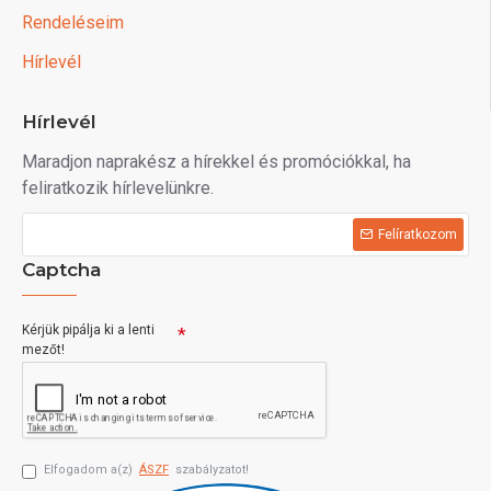
Rendeléseim
Hírlevél
Hírlevél
Maradjon naprakész a hírekkel és promóciókkal, ha
feliratkozik hírlevelünkre.
Felíratkozom
Captcha
Kérjük pipálja ki a lenti
mezőt!
Elfogadom a(z)
ÁSZF
szabályzatot!