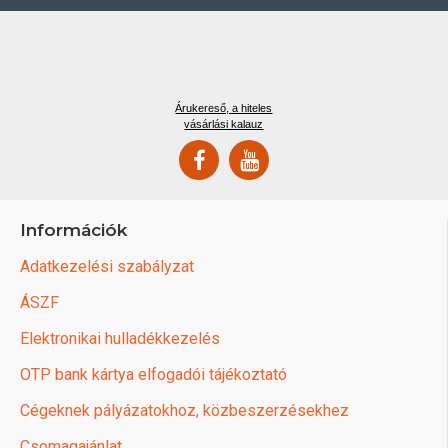
Árukereső, a hiteles
vásárlási kalauz
Információk
Adatkezelési szabályzat
ÁSZF
Elektronikai hulladékkezelés
OTP bank kártya elfogadói tájékoztató
Cégeknek pályázatokhoz, közbeszerzésekhez
Csomagajánlat