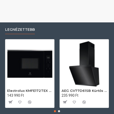
LEGNÉZETTEBB
Electrolux KMFE172TEX Felsőszekrénybe építhető mikrohullámú sütő
AEG GV77D61SB Kürtős páraelszívó
143 990 Ft
235 990 Ft