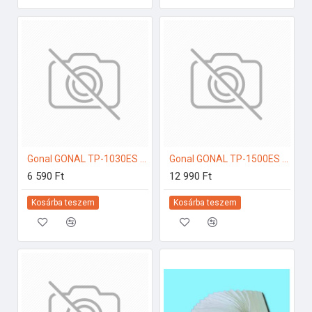
Gonal GONAL TP-1030ES csatlakozó/toldó, NA125 125-ös páraelszívóhoz
Gonal GONAL TP-1500ES könyök elem 90Â°, NA125 125-ös páraelszívóhoz
6 590 Ft
12 990 Ft
Kosárba teszem
Kosárba teszem