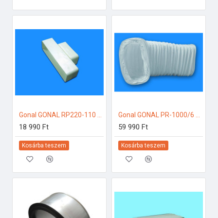
Gonal GONAL RP220-110 - szűkítő idom 55x220 / 55x110 125-ös páraelszívóhoz
Gonal GONAL PR-1000/6 flexi csatorna PVC, 55x220 L=6000 125-ös páraelszívóhoz
18 990 Ft
59 990 Ft
Kosárba teszem
Kosárba teszem