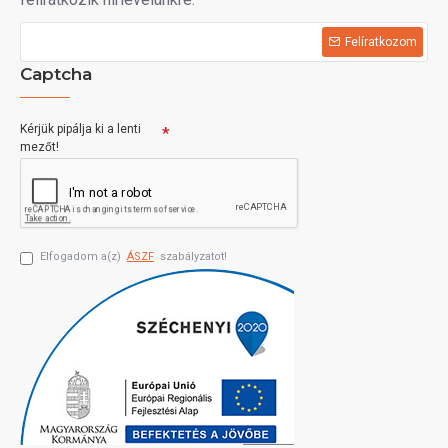
Felíratkozom
Captcha
Kérjük pipálja ki a lenti
mezőt!
Elfogadom a(z)
ÁSZF
szabályzatot!