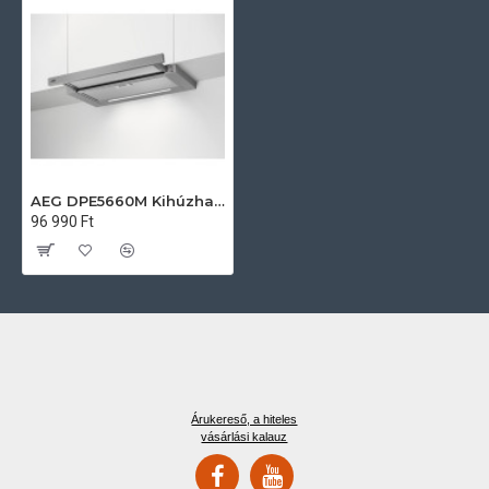
AEG DPE5660M Kihúzható páraelszívó
96 990 Ft
Árukereső, a hiteles
vásárlási kalauz