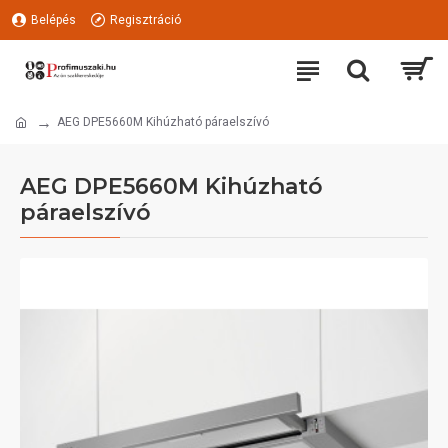
Belépés
Regisztráció
AEG DPE5660M Kihúzható páraelszívó
AEG DPE5660M Kihúzható
páraelszívó