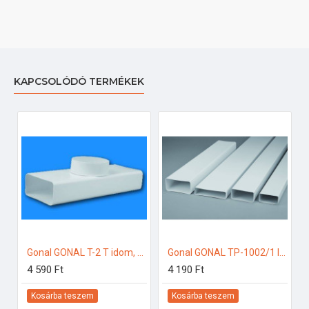
KAPCSOLÓDÓ TERMÉKEK
Gonal GONAL T-2 T idom, NA125 - 55x220x300 125-ös páraelszívóhoz
Gonal GONAL TP-1002/1 lapos csatorna, 55x220 L=1000 125-ös páraelszívóhoz
4 590 Ft
4 190 Ft
Kosárba teszem
Kosárba teszem