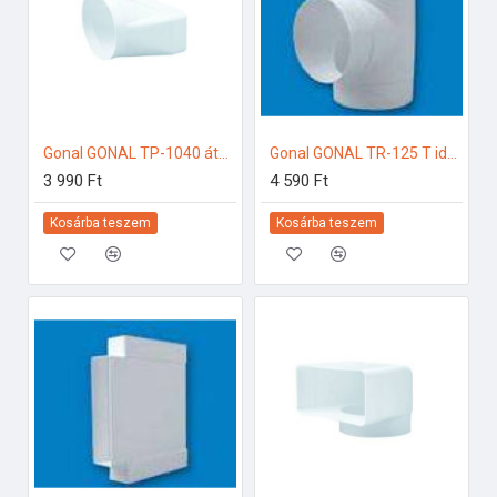
Gonal GONAL TP-1040 átalakító idom, NA125 - 55x220 125-ös páraelszívóhoz
Gonal GONAL TR-125 T idom, NA125 125-ös páraelszívóhoz
3 990 Ft
4 590 Ft
Kosárba teszem
Kosárba teszem