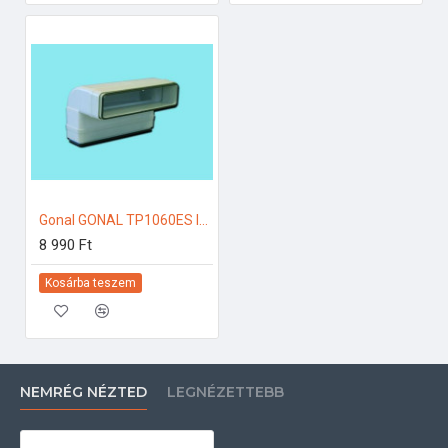
Gonal GONAL TP1060ES lapos csatorna sarok függőleges, 55x220 125-ös páraelszívóhoz
8 990 Ft
Kosárba teszem
NEMRÉG NÉZTED
LEGNÉZETTEBB