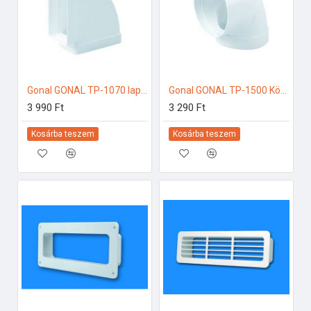
Gonal GONAL TP-1070 lapos csatorna 90Â° vízszintes, 55x220 125-ös páraelszívóhoz
Gonal GONAL TP-1500 Könyök elem 90Â°, NA125 125-ös páraelszívóhoz
3 990 Ft
3 290 Ft
Kosárba teszem
Kosárba teszem