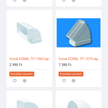
Gonal GONAL TP-1060 lapos csatorna sarok függőleges, 55x220 125-ös páraelszívóhoz
Gonal GONAL TP-1075 lapos csatorna 45Â° vízszintes, 55x220 125-ös páraelszívóhoz
2 990 Ft
7 590 Ft
Kosárba teszem
Kosárba teszem