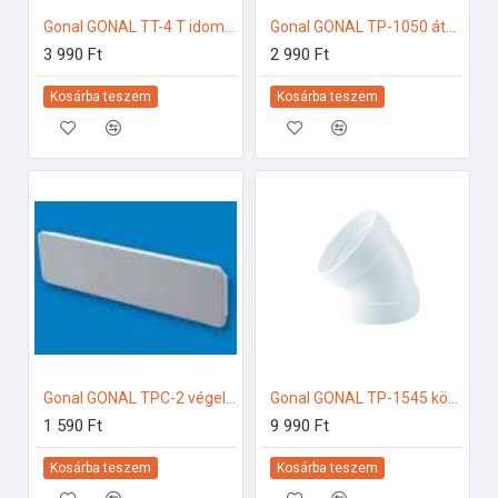
Gonal GONAL TT-4 T idom, 55x220 125-ös páraelszívóhoz
Gonal GONAL TP-1050 átalakító idom 90Â°, NA125 - 55x220 125-ös páraelszívóhoz
3 990 Ft
2 990 Ft
Kosárba teszem
Kosárba teszem
Gonal GONAL TPC-2 végelzáró elem, 55x220 125-ös páraelszívóhoz
Gonal GONAL TP-1545 könyök elem 45Â°, NA125 125-ös páraelszívóhoz
1 590 Ft
9 990 Ft
Kosárba teszem
Kosárba teszem