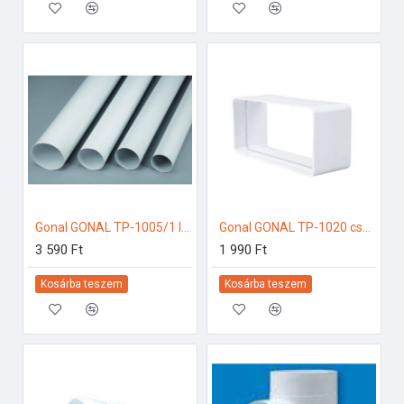
Gonal GONAL TP-1005/1 légtechnikai cső, NA125 L=1000 125-ös páraelszívóhoz
Gonal GONAL TP-1020 csatlakozó/toldó, 55x220 125-ös páraelszívóhoz
3 590 Ft
1 990 Ft
Kosárba teszem
Kosárba teszem