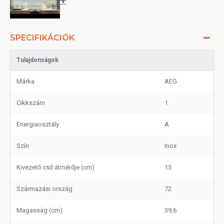
SPECIFIKÁCIÓK
Tulajdonságok
Márka
AEG
Cikkszám
1
Energiaosztály
A
Szín
Inox
Kivezető cső átmérője (cm)
15
Származási ország
72
Magasság (cm)
39,6