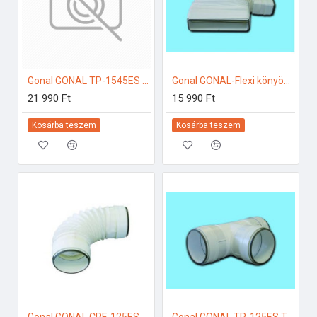
Gonal GONAL TP-1545ES könyök elem 45Â°, NA125 125-ös páraelszívóhoz
Gonal GONAL-Flexi könyök 55x220 csat.hoz L=500 CCF-1000ES 125-ös páraelszívóhoz
21 990 Ft
15 990 Ft
Kosárba teszem
Kosárba teszem