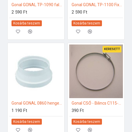
Gonal GONAL TP-1090 fali csatlakozó elem, 55x220 125-ös páraelszívóhoz
Gonal GONAL TP-1100 Fix zsalu csatornához, 55x220 125-ös páraelszívóhoz
2 590 Ft
2 590 Ft
Kosárba teszem
Kosárba teszem
KERESETT
Gonal GONAL 0860 hengeres szűkítő, NA125/120 120-as páraelszívóhoz
Gonal CSŐ - Bilincs C115-130 (B1) 125-ös páraelszívóhoz
1 190 Ft
390 Ft
Kosárba teszem
Kosárba teszem