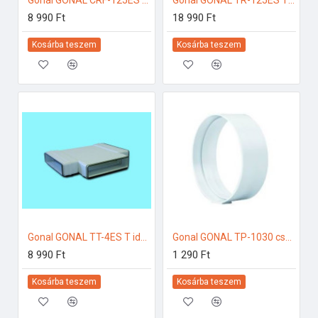
Gonal GONAL CRF-125ES flexi könyök NA125 125-ös páraelszívóhoz
Gonal GONAL TR-125ES T idom, NA125 125-ös páraelszívóhoz
8 990 Ft
18 990 Ft
Kosárba teszem
Kosárba teszem
Gonal GONAL TT-4ES T idom, 55x220 125-ös páraelszívóhoz
Gonal GONAL TP-1030 csatlakozó/toldó, NA125 125-ös páraelszívóhoz
8 990 Ft
1 290 Ft
Kosárba teszem
Kosárba teszem