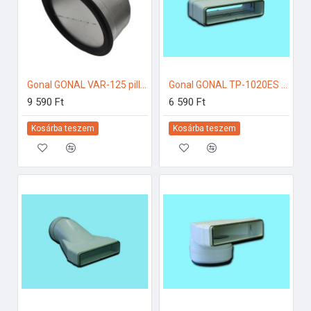
Gonal GONAL VAR-125 pillangószelep, NA125 125-ös páraelszívóhoz
Gonal GONAL TP-1020ES csatlakozó/toldó, 55x220 125-ös páraelszívóhoz
9 590 Ft
6 590 Ft
Kosárba teszem
Kosárba teszem