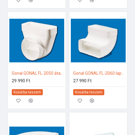
Gonal GONAL FL-2050 átalakító idom 90Â°, NA150 - 90x220 150-es páraelszívóhoz
Gonal GONAL FL-2060 lapos csatorna sarok függőleges, 90x220 150-es páraelszívóhoz
29 990 Ft
27 990 Ft
Kosárba teszem
Kosárba teszem