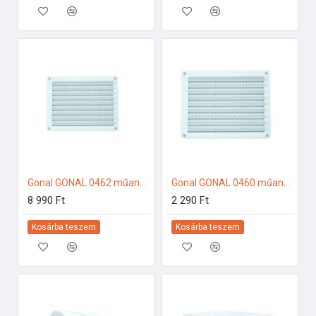
Gonal GONAL 0462 műanyag fix rács, 230x430 150-es páraelszívóhoz
Gonal GONAL 0460 műanyag fix rács, 150x200 150-es páraelszívóhoz
8 990 Ft
2 290 Ft
Kosárba teszem
Kosárba teszem