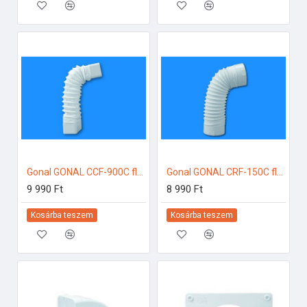
Gonal GONAL CCF-900C flexi könyök, 90x180 150-es páraelszívóhoz
Gonal GONAL CRF-150C flexi könyök, NA150 150-es páraelszívóhoz
9 990 Ft
8 990 Ft
Kosárba teszem
Kosárba teszem