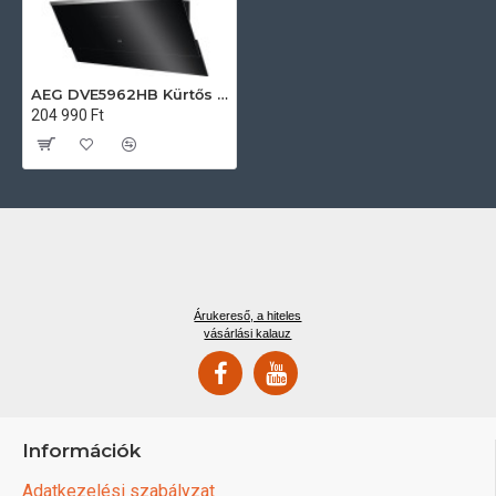
AEG DVE5962HB Kürtős páraelszívó
204 990 Ft
Árukereső, a hiteles
vásárlási kalauz
Információk
Adatkezelési szabályzat