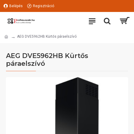
Belépés
Regisztráció
AEG DVE5962HB Kürtős páraelszívó
AEG DVE5962HB Kürtős
páraelszívó