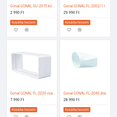
Gonal GONAL SU-2075 könyök elem 90Â°, NA150 150-es páraelszívóhoz
Gonal GONAL FL-2002/1 lapos csatorna, 90x220 L=1000 150-es páraelszívóhoz
2 990 Ft
29 990 Ft
Kosárba teszem
Kosárba teszem
Gonal GONAL FL-2020 csatlakozó/toldó, 90x220 150-es páraelszívóhoz
Gonal GONAL FL-2040 átalakító idom, NA150 - 90x220 150-es páraelszívóhoz
7 990 Ft
28 990 Ft
Kosárba teszem
Kosárba teszem