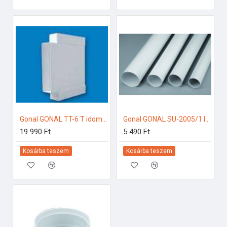
Gonal GONAL TT-6 T idom, 90x180 150-es páraelszívóhoz
Gonal GONAL SU-2005/1 légtechnikai cső, NA150 L=1000 150-es páraelszívóhoz
19 990 Ft
5 490 Ft
Kosárba teszem
Kosárba teszem