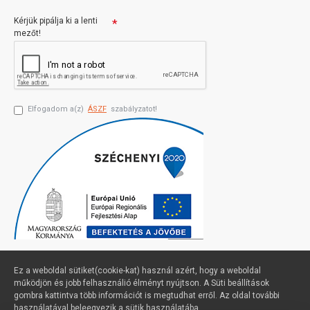
Kérjük pipálja ki a lenti
mezőt!
Elfogadom a(z)
ÁSZF
szabályzatot!
Ez a weboldal sütiket(cookie-kat) használ azért, hogy a weboldal
működjön és jobb felhasználió élményt nyújtson. A Süti beállítások
gombra kattintva több információt is megtudhat erről. Az oldal további
Profimuszaki.hu - exPanda ERP
használatával beleegyezik a sütik használatába.