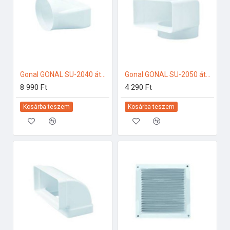
Gonal GONAL SU-2040 átalakító idom, NA150 - 90x180 150-es páraelszívóhoz
Gonal GONAL SU-2050 átalakító idom 90Â°, NA150 - 90x180 150-es páraelszívóhoz
8 990 Ft
4 290 Ft
Kosárba teszem
Kosárba teszem