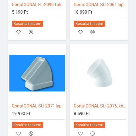
Gonal GONAL FL-2090 fali csatlakozó elem, 90x220 - a készlet erejéig! 150-es páraelszívóhoz
Gonal GONAL SU-2061 lapos csatorna 45Â° függőleges, 90x180 150-es páraelszívóhoz
5 190 Ft
18 990 Ft
Kosárba teszem
Kosárba teszem
Gonal GONAL SU-2071 lapos csatorna 45Â° vízszintes, 90x180 150-es páraelszívóhoz
Gonal GONAL SU-2076, könyök elem 45Â°, NA150 150-es páraelszívóhoz
19 990 Ft
8 590 Ft
Kosárba teszem
Kosárba teszem