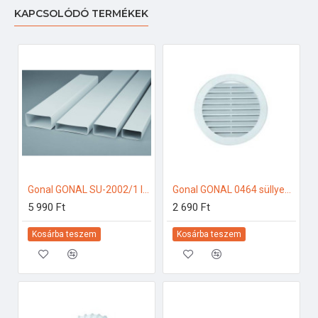
KAPCSOLÓDÓ TERMÉKEK
Gonal GONAL SU-2002/1 lapos csatorna, 90x180 L=1000 150-es páraelszívóhoz
Gonal GONAL 0464 süllyesztett fix rács, NA150 150-es páraelszívóhoz
5 990 Ft
2 690 Ft
Kosárba teszem
Kosárba teszem