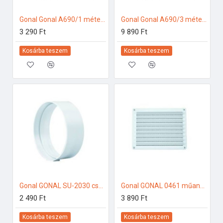
Gonal Gonal A690/1 méter Flexibilis ALU cső Á150 mm 150-es páraelszívóhoz
Gonal Gonal A690/3 méter Flexibilis ALU cső Á150 mm 150-es páraelszívóhoz
3 290 Ft
9 890 Ft
Kosárba teszem
Kosárba teszem
Gonal GONAL SU-2030 csatlakozó/toldó, NA150 150-es páraelszívóhoz
Gonal GONAL 0461 műanyag fix rács, 230x230 150-es páraelszívóhoz
2 490 Ft
3 890 Ft
Kosárba teszem
Kosárba teszem