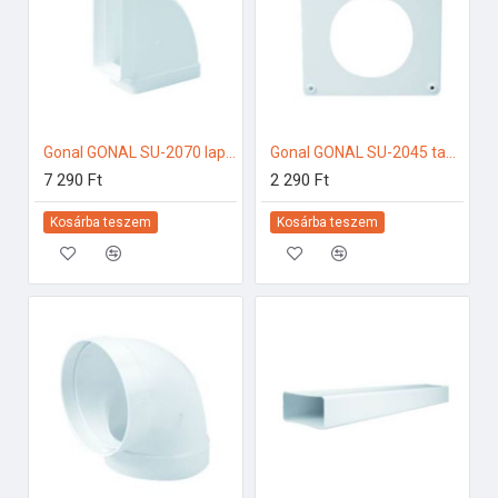
Gonal GONAL SU-2070 lapos csatorna 90Â° vízszintes, 90x180 150-es páraelszívóhoz
Gonal GONAL SU-2045 takaró lap, NA150 150-es páraelszívóhoz
7 290 Ft
2 290 Ft
Kosárba teszem
Kosárba teszem