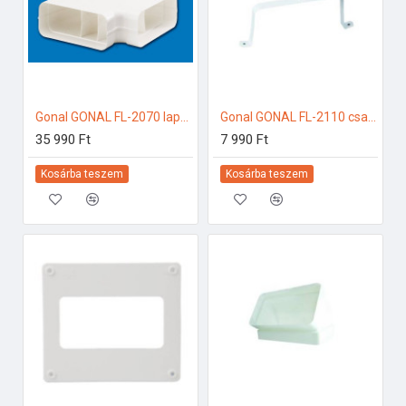
Gonal GONAL FL-2070 lapos csatorna 90Â° vízszintes, 90x220 150-es páraelszívóhoz
Gonal GONAL FL-2110 csatornatartó , 90x220 150-es páraelszívóhoz
35 990 Ft
7 990 Ft
Kosárba teszem
Kosárba teszem