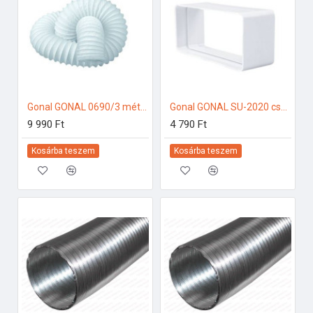
Gonal GONAL 0690/3 méter Flexi PVC cső, Á150 mm 150-es páraelszívóhoz
Gonal GONAL SU-2020 csatlakozó/toldó 90x180 150-es páraelszívóhoz
9 990 Ft
4 790 Ft
Kosárba teszem
Kosárba teszem