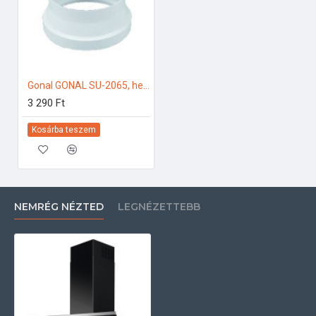
Gonal GONAL SU-2065, hengeres szűkítő, NA150/125 150-es páraelszívóhoz
3 290 Ft
Kosárba teszem
NEMRÉG NÉZTED
LEGNÉZETTEBB