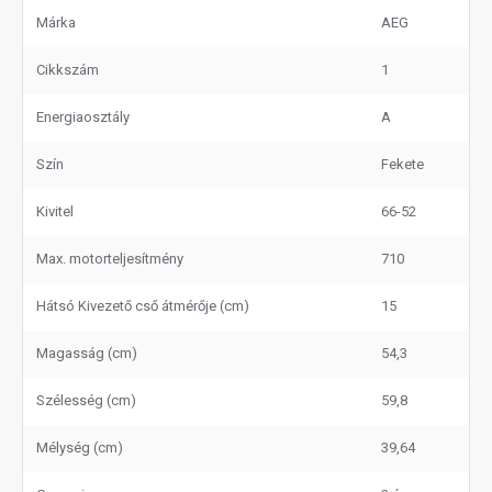
Márka
AEG
Cikkszám
1
Energiaosztály
A
Szín
Fekete
Kivitel
66-52
Max. motorteljesítmény
710
Hátsó Kivezető cső átmérője (cm)
15
Magasság (cm)
54,3
Szélesség (cm)
59,8
Mélység (cm)
39,64