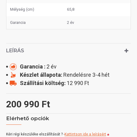
Mélység (cm)
65,8
Garancia
2 év
LEÍRÁS
Garancia :
2 év
Készlet állapota:
Rendelésre 3-4 hét
Szállítási költség:
12 990 Ft
200 990 Ft
Elérhető opciók
Kéri régi készüléke elszállítását ? -
Kattintson ide a leírásért