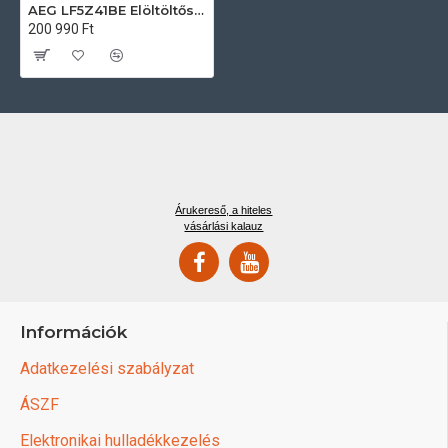
AEG LF5Z41BE Elöltöltős mosógép
200 990 Ft
Árukereső, a hiteles
vásárlási kalauz
Információk
Adatkezelési szabályzat
ÁSZF
Elektronikai hulladékkezelés