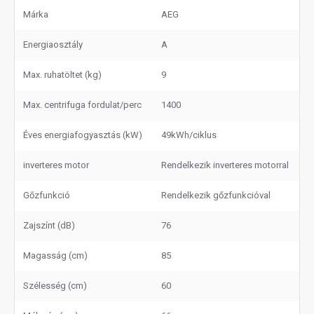
Márka
AEG
Energiaosztály
A
Max. ruhatöltet (kg)
9
Max. centrifuga fordulat/perc
1400
Éves energiafogyasztás (kW)
49kWh/ciklus
inverteres motor
Rendelkezik inverteres motorral
Gőzfunkció
Rendelkezik gőzfunkcióval
Zajszínt (dB)
76
Magasság (cm)
85
Szélesség (cm)
60