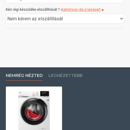
Kéri régi készüléke elszállítását ? -
Kattintson ide a leírásért
NEMRÉG NÉZTED
LEGNÉZETTEBB