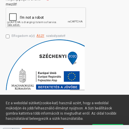
mezőt!
Elfogadom a(z)
ÁSZF
szabályzatot!
Ez a weboldal sütiket(cookie-kat) használ azért, hogy a weboldal
működjön és jobb felhasználió élményt nyújtson. A Süti beállítások
gombra kattintva több információt is megtudhat erről. Az oldal további
Profimuszaki.hu - exPanda ERP
használatával beleegyezik a sütik használatába.