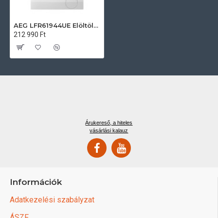
AEG LFR61944UE Elöltöltős mosógép
212 990 Ft
Árukereső, a hiteles
vásárlási kalauz
Információk
Adatkezelési szabályzat
ÁSZF