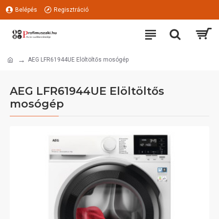
Belépés
Regisztráció
AEG LFR61944UE Elöltöltős mosógép
AEG LFR61944UE Elöltöltős
mosógép