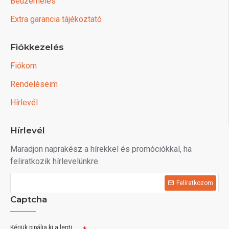
Beüzemelés
Extra garancia tájékoztató
Fiókkezelés
Fiókom
Rendeléseim
Hírlevél
Hírlevél
Maradjon naprakész a hírekkel és promóciókkal, ha
feliratkozik hírlevelünkre.
Felíratkozom
Captcha
Kérjük pipálja ki a lenti