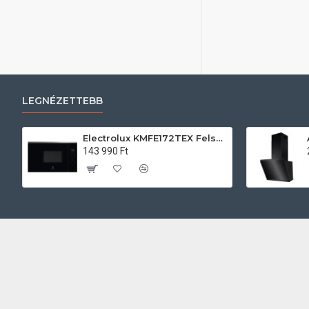
LEGNÉZETTEBB
Electrolux KMFE172TEX Felsőszekrénybe építhető mikrohullámú sütő
143 990 Ft