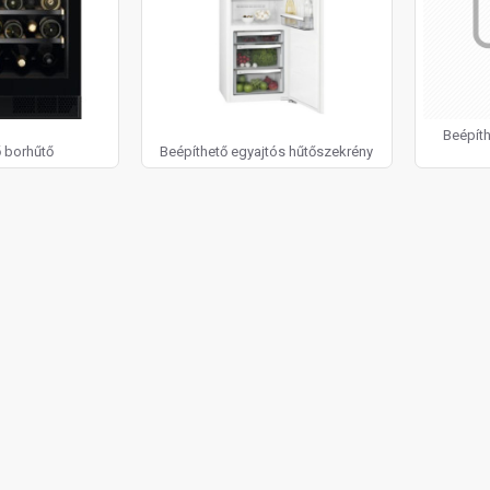
Beépít
ő borhűtő
Beépíthető egyajtós hűtőszekrény