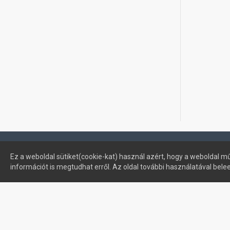
Profimuszaki.hu - exPanda ERP
Ez a weboldal sütiket(cookie-kat) használ azért, hogy a weboldal mű
információt is megtudhat erről. Az oldal további használatával bele
Sütik kezelése