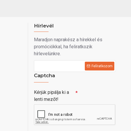
Hírlevél
Maradjon naprakész a hírekkel és
promóciókkal, ha feliratkozik
hírlevelünkre.
Felíratkozom
Captcha
Kérjük pipálja ki a
lenti mezőt!