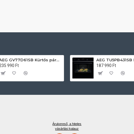
AEG GV77D61SB Kürtős páraelszívó
235 990 Ft
187 990 Ft
Árukereső, a hiteles
vásárlási kalauz