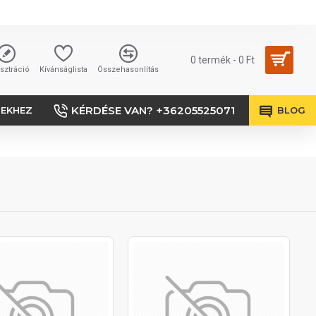
0 termék - 0 Ft
sztráció
Kívánságlista
Összehasonlítás
KÉRDÉSE VAN? +36205525071
SEKHEZ
BLOG