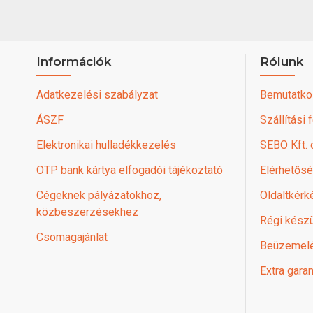
Információk
Rólunk
Adatkezelési szabályzat
Bemutatko
ÁSZF
Szállítási 
Elektronikai hulladékkezelés
SEBO Kft.
OTP bank kártya elfogadói tájékoztató
Elérhetős
Cégeknek pályázatokhoz,
Oldaltkérk
közbeszerzésekhez
Régi készü
Csomagajánlat
Beüzemel
Extra garan