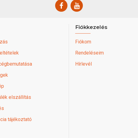
Fiókkezelés
zás
Fiókom
feltételek
Rendeléseim
 cégbemutatása
Hírlevél
égek
ép
lék elszállítás
és
cia tájékoztató