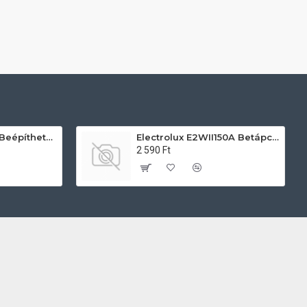
AEG TU5PB431SB Beépíthető villany sütő
Electrolux E2WII150A Betápcső mosógéphez és mosogatógéphez
2 590 Ft