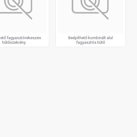
hető fagyasztórekeszes
Beépíthető kombinált alul
hűtőszekrény
fagyasztós hűtő