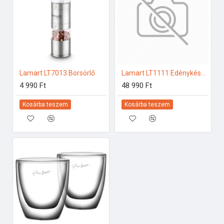
Lamart LT7013 Borsörlő
Lamart LT1111 Edénykészlet
4 990 Ft
48 990 Ft
Kosárba teszem
Kosárba teszem