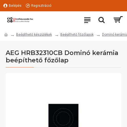
Belépés
Regisztráció
Beépíthető készülékek
Beépíthető főzőlapok
Dominó kerámia
AEG HRB32310CB Dominó kerámia
beépíthető főzőlap