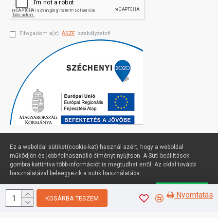
Elfogadom a(z)
ÁSZF
szabályzatot!
Ez a weboldal sütiket(cookie-kat) használ azért, hogy a weboldal
működjön és jobb felhasználió élményt nyújtson. A Süti beállítások
gombra kattintva több információt is megtudhat erről. Az oldal további
Profimuszaki.hu - exPanda ERP
használatával beleegyezik a sütik használatába.
Süti beállítások
Elfogadom
Nyomtatás
KOSÁRBA TESZEM
Sütik kezelése