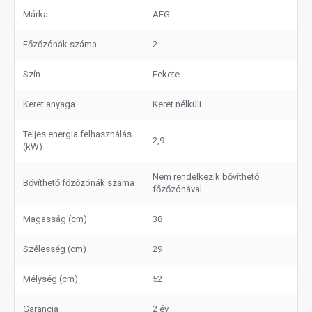
Márka
AEG
Főzőzónák száma
2
Szín
Fekete
Keret anyaga
Keret nélküli
Teljes energia felhasználás
2,9
(kW)
Nem rendelkezik bővíthető
Bővíthető főzőzónák száma
főzőzónával
Magasság (cm)
38
Szélesség (cm)
29
Mélység (cm)
52
Garancia
2 év