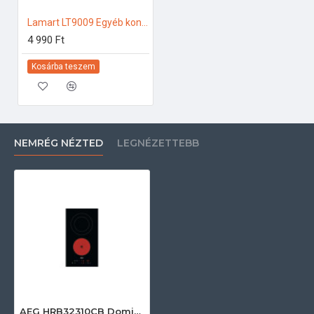
Lamart LT9009 Egyéb konyhai kiegészítők
4 990 Ft
Kosárba teszem
NEMRÉG NÉZTED
LEGNÉZETTEBB
AEG HRB32310CB Dominó kerámia beépíthető főzőlap