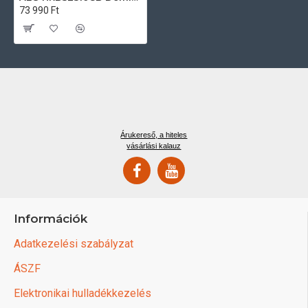
73 990 Ft
Árukereső, a hiteles
vásárlási kalauz
Információk
Adatkezelési szabályzat
ÁSZF
Elektronikai hulladékkezelés