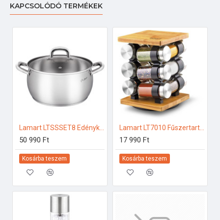
KAPCSOLÓDÓ TERMÉKEK
Lamart LTSSSET8 Edénykészlet
Lamart LT7010 Fűszertartó készlet
50 990 Ft
17 990 Ft
Kosárba teszem
Kosárba teszem