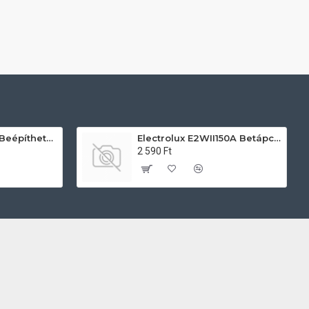
AEG TU5PB431SB Beépíthető villany sütő
Electrolux E2WII150A Betápcső mosógéphez és mosogatógéphez
2 590 Ft