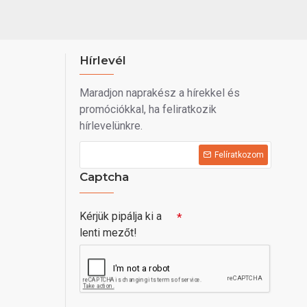
Hírlevél
Maradjon naprakész a hírekkel és
promóciókkal, ha feliratkozik
hírlevelünkre.
Felíratkozom
Captcha
Kérjük pipálja ki a
lenti mezőt!