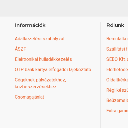
Információk
Rólunk
Adatkezelési szabályzat
Bemutatko
ÁSZF
Szállítási 
Elektronikai hulladékkezelés
SEBO Kft.
OTP bank kártya elfogadói tájékoztató
Elérhetős
Cégeknek pályázatokhoz,
Oldaltkérk
közbeszerzésekhez
Régi készü
Csomagajánlat
Beüzemel
Extra garan