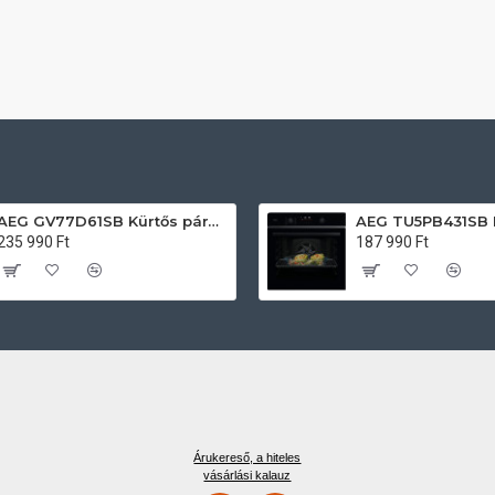
AEG GV77D61SB Kürtős páraelszívó
235 990 Ft
187 990 Ft
Árukereső, a hiteles
vásárlási kalauz