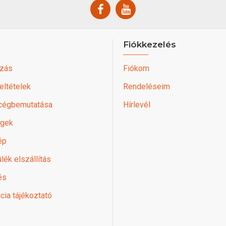
Fiókkezelés
zás
Fiókom
feltételek
Rendeléseim
 cégbemutatása
Hírlevél
égek
ép
lék elszállítás
és
cia tájékoztató