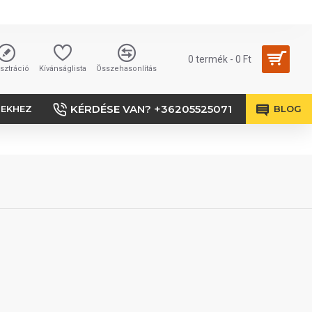
0 termék - 0 Ft
sztráció
Kívánságlista
Összehasonlítás
KÉRDÉSE VAN? +36205525071
SEKHEZ
BLOG