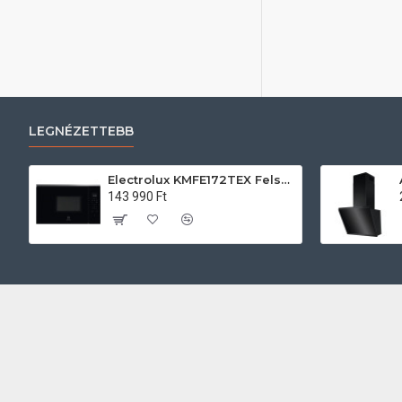
LEGNÉZETTEBB
Electrolux KMFE172TEX Felsőszekrénybe építhető mikrohullámú sütő
143 990 Ft