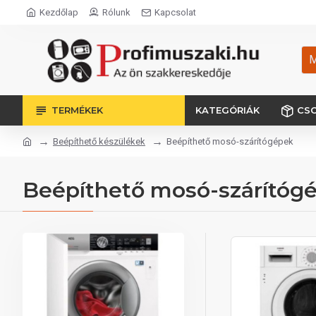
Kezdőlap
Rólunk
Kapcsolat
M
TERMÉKEK
KATEGÓRIÁK
CS
Beépíthető készülékek
Beépíthető mosó-szárítógépek
Beépíthető mosó-szárítóg