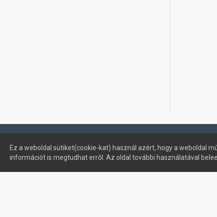
Profimuszaki.hu - exPanda ERP
Ez a weboldal sütiket(cookie-kat) használ azért, hogy a weboldal mű
információt is megtudhat erről. Az oldal további használatával bele
Sütik kezelése