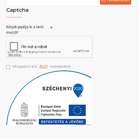
Felíratkozom
Captcha
Kérjük pipálja ki a lenti
mezőt!
Elfogadom a(z)
ÁSZF
szabályzatot!