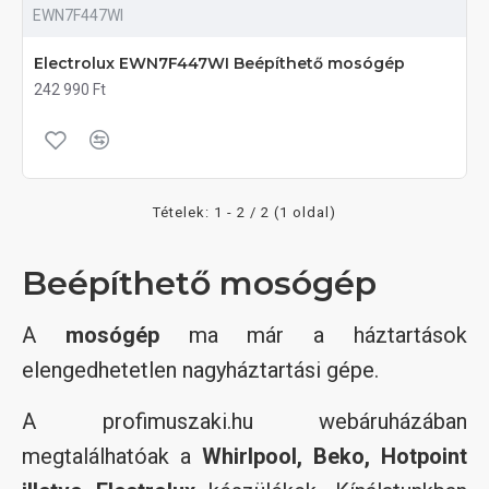
EWN7F447WI
Electrolux EWN7F447WI Beépíthető mosógép
242 990 Ft
Tételek: 1 - 2 / 2 (1 oldal)
Beépíthető mosógép
A
mosógép
ma már a háztartások
elengedhetetlen nagyháztartási gépe.
A profimuszaki.hu webáruházában
megtalálhatóak a
Whirlpool, Beko, Hotpoint