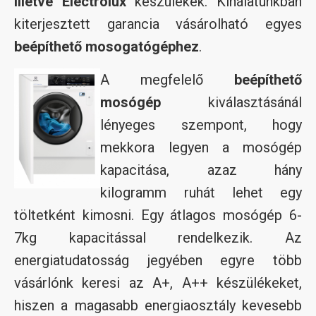
illetve Electrolux
készülékek. Kínálatunkban
kiterjesztett garancia vásárolható egyes
beépíthető mosogatógéphez
.
A megfelelő
beépíthető
mosógép
kiválasztásánál
lényeges szempont, hogy
mekkora legyen a mosógép
kapacitása, azaz hány
kilogramm ruhát lehet egy
töltetként kimosni. Egy átlagos mosógép 6-
7kg kapacitással rendelkezik. Az
energiatudatosság jegyében egyre több
vásárlónk keresi az A+, A++ készülékeket,
hiszen a magasabb energiaosztály kevesebb