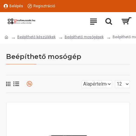
Belépés
Regisztráció
Beépíthető készülékek
Beépíthető mosógépek
Beépíthető m
Beépíthető mosógép