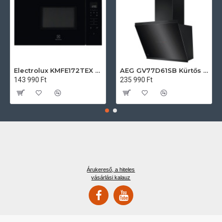
Electrolux KMFE172TEX Felsőszekrénybe építhető mikrohullámú sütő
AEG GV77D61SB Kürtős páraelszívó
143 990 Ft
235 990 Ft
Árukereső, a hiteles
vásárlási kalauz