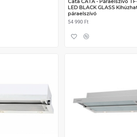
Cata CATA - Páraelszívó T
LED BLACK GLASS Kihúzha
páraelszívó
54 990 Ft