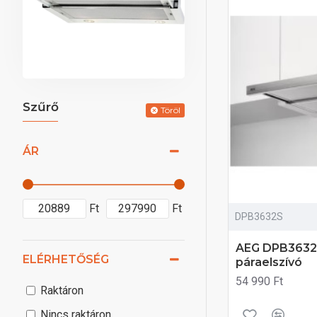
Szűrő
Töröl
ÁR
Ft
Ft
DPB3632S
AEG DPB3632
ELÉRHETŐSÉG
páraelszívó
54 990 Ft
Raktáron
Nincs raktáron