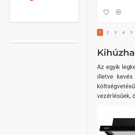
1
2
3
4
5
Kihúzhat
Az egyik legk
illetve kevés
költségvetésű
vezérlésűek, d