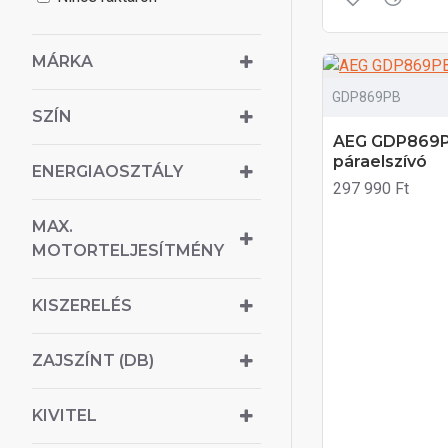
MÁRKA
GDP869PB
SZÍN
AEG GDP869P
páraelszívó
ENERGIAOSZTÁLY
297 990 Ft
MAX.
MOTORTELJESÍTMÉNY
KISZERELÉS
ZAJSZÍNT (DB)
KIVITEL