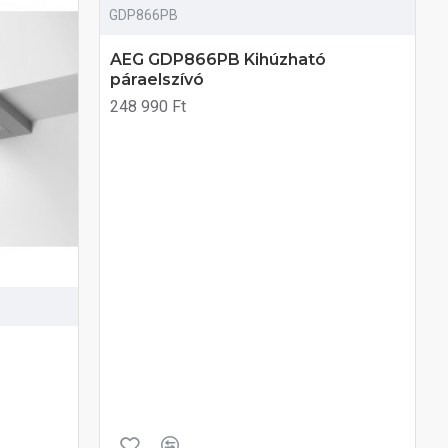
GDP866PB
AEG GDP866PB Kihúzható
páraelszívó
248 990 Ft