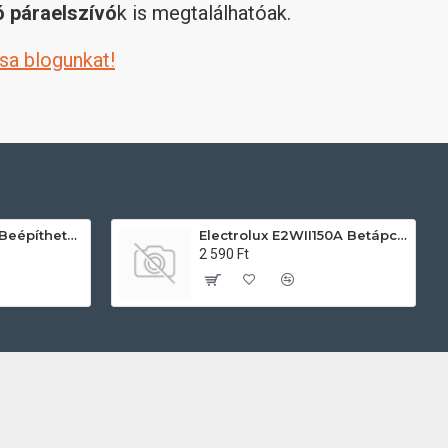
ó páraelszívó
k is megtalálhatóak.
sa blogunkat!
AEG TU5PB431SB Beépíthető villany sütő
Electrolux E2WII150A Betápcső mosógéphez és mosogatógéphez
2 590 Ft