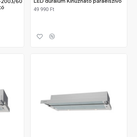
LED duralum Kihúzható páraelszívó
F-2003/60
tó
49 990 Ft