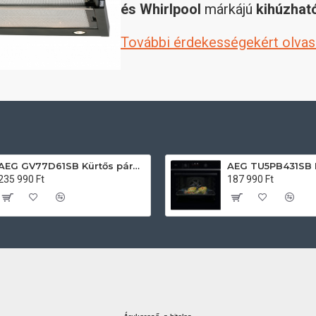
és Whirlpool
márkájú
kihúzhat
További érdekességekért olvas
AEG GV77D61SB Kürtős páraelszívó
235 990 Ft
187 990 Ft