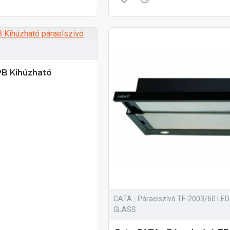
B Kihúzható
CATA - Páraelszívó TF-2003/60 LE
GLASS