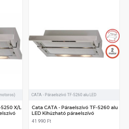
motoros)
CATA - Páraelszívó TF-5260 alu LED
-5250 X/L
Cata CATA - Páraelszívó TF-5260 alu
elszívó
LED Kihúzható páraelszívó
41 990 Ft