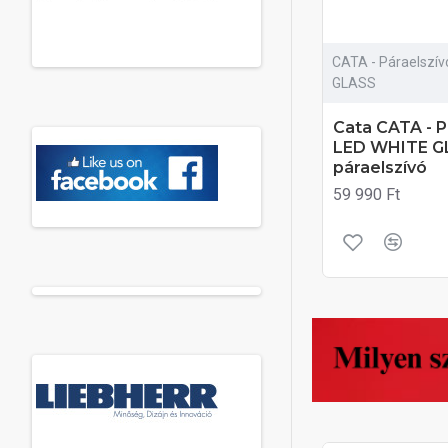
CATA - Páraelszí
GLASS
Cata CATA - P
LED WHITE G
páraelszívó
59 990 Ft