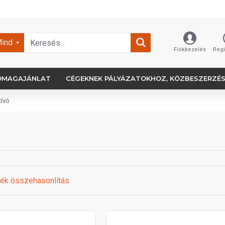
ind
Fiókkezelés
Regi
OMAGAJÁNLAT
CÉGEKNEK PÁLYÁZATOKHOZ, KÖZBESZERZÉ
zívó
ék összehasonlítás