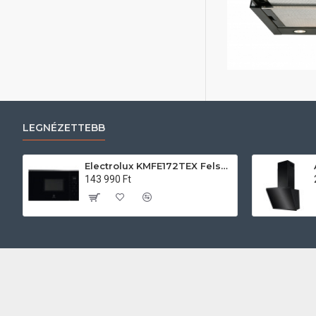
LEGNÉZETTEBB
Electrolux KMFE172TEX Felsőszekrénybe építhető mikrohullámú sütő
143 990 Ft