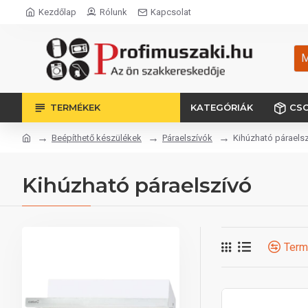
Kezdőlap
Rólunk
Kapcsolat
M
TERMÉKEK
KATEGÓRIÁK
CS
Beépíthető készülékek
Páraelszívók
Kihúzható páraels
Kihúzható páraelszívó
Term