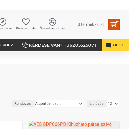
0 termék - 0 Ft
sztráció
Kívánságlista
Összehasonlítás
KÉRDÉSE VAN? +36205525071
SEKHEZ
BLOG
Rendezés:
Listázás: