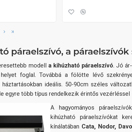
ó páraelszívó, a páraelszívók 
eresettebb modell
a kihúzható páraelszívó
. Jó ár
 helyet foglal. Továbbá a fölötte lévő szekrény
 háztartásokban ideális. 50-90cm széles változat
e egyre több típus rendelkezik érintős vezérléssel i
A hagyományos páraelszívók
kihúzható páraelszívókat ke
kínálatában
Cata, Nodor, Davol